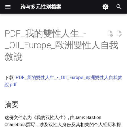
跨与多元性别档案
键
入
PDF_我的雙性人生_-
摘要
以
_OII_Europe_歐洲雙性人自我
开
其他信息 [Processed Page
敘說
Metadata]
始
搜
正文
下载:
PDF_我的雙性人生_-_OII_Europe_歐洲雙性人自我敘
索
說.pdf
摘要
这份文件名为《我的双性人生》, 由Janik Bastien
Charlebois撰写，涉及双性人身份及其相关的个人经历和探