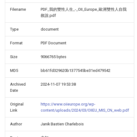
Filename
PDF_我的雙性人生_-_OII_Europe_歐洲雙性人自我
敘說.pdf
Type
document
Format
PDF Document
Size
9066765 bytes
MD5
bb61fd329620b1377545be31ed479542
Archived
2024-11-07 19:53:38
Date
Original
https://www.oiieurope.org/wp-
Link
content/uploads/2024/03/OIIEU_MIS_CN_web.pdf
Author
Janik Bastien Charlebois