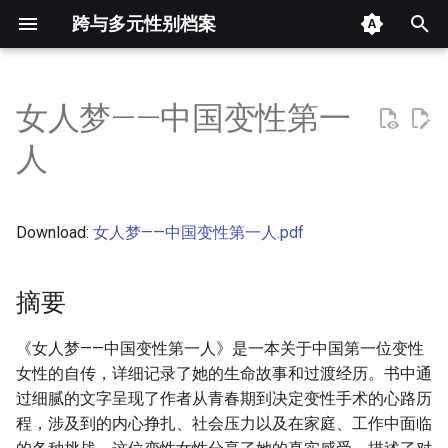
跨与多元性别档案
键
入
女人梦——中国变性第一
摘要
以
人
开
其他信息 [Processed Page
Metadata]
始
Download:
女人梦——中国变性第一人.pdf
搜
正文
索
摘要
《女人梦——中国变性第一人》是一本关于中国第一位变性
女性的自传，详细记录了她的生命故事和过渡经历。书中通
过细腻的文字呈现了作者从青春期到决定变性手术的心路历
程，涉及到的内心挣扎、社会压力以及在家庭、工作中面临