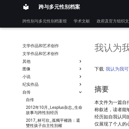
跨与多元性别档案
跨性别与多元性别档案馆
学术文献
政府及官方组织文
我认为
文学作品和艺术创作
文学作品和艺术创作
其他
下载:
我认为我可
图像
小说
纪实作品
摘要
自传
自传
本文件为一篇自
2012年10月_Lesplus杂志_生命
称叙述，读者能
故事与跨性别经历
经历如自我认同
2017_林可欣_孤獨平權路：還
仅展现了个人的
雙性孩子自主性別權