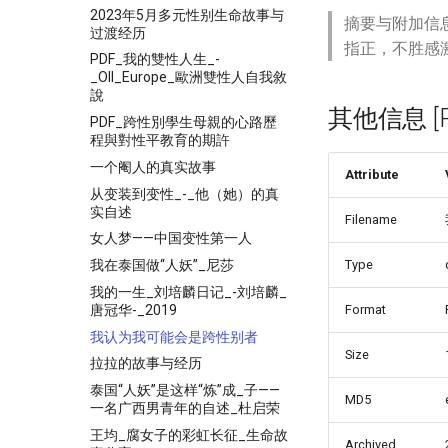
2023年5月多元性别生命故事与
摘要与附加信
过渡经历
指正，不胜感
PDF_我的雙性人生_-
_OII_Europe_歐洲雙性人自我敘
說
其他信息 [Pro
PDF_跨性別學生母親的心路歷
程與對性平教育的期許
一个阉人的真实故事
Attribute
从变装到变性_-_他（她）的真
实自述
Filename
女人梦——中国变性第一人
我在泰国做“人妖”_尼莎
Type
我的一生_刘培麟日记_-刘培麟_
唐冠华-_2019
Format
我认为我可能会是跨性别者
Size
拉拉的故事与经历
泰国“人妖”是这样“炼”成_子——
MD5
一名广西男青年的自述_杜启荣
王均_腐女子的彩虹长征_生命故
Archived