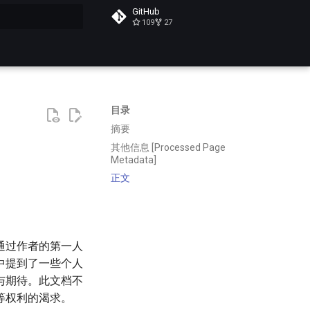
GitHub
109
27
搜索
目录
摘要
其他信息 [Processed Page
Metadata]
正文
通过作者的第一人
中提到了一些个人
与期待。此文档不
等权利的渴求。