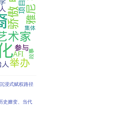
沉浸式赋权路径
历史嬗变、当代