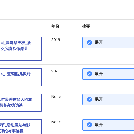
年份
摘要
2019
展开
24日_温哥华主校_放
什么我喜欢做酷儿
2021
展开
ble_T亚裔酷儿派对
None
展开
儿时装秀创始人阿雅
鲁姆菲尔德访谈
None
展开
节_活动策划与影
·拜伦与李佳桓