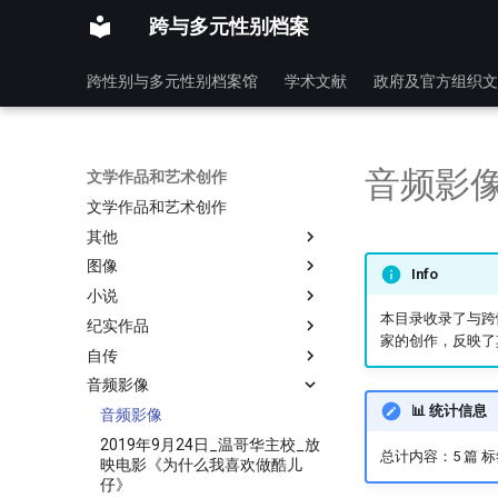
跨与多元性别档案
跨性别与多元性别档案馆
学术文献
政府及官方组织文
音频影
文学作品和艺术创作
文学作品和艺术创作
其他
图像
Info
小说
本目录收录了与跨
纪实作品
家的创作，反映了
自传
音频影像
📊 统计信息
音频影像
2019年9月24日_温哥华主校_放
总计内容：5 篇 
映电影《为什么我喜欢做酷儿
仔》