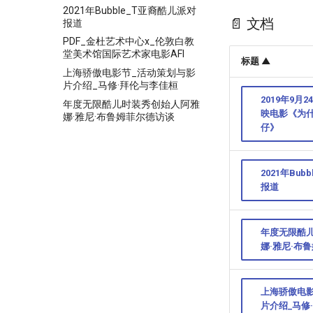
2021年Bubble_T亚裔酷儿派对
📄 文档
报道
PDF_金杜艺术中心x_伦敦白教
堂美术馆国际艺术家电影AFI
标题 ▲
上海骄傲电影节_活动策划与影
片介绍_马修·拜伦与李佳桓
2019年9月
年度无限酷儿时装秀创始人阿雅
映电影《为
娜·雅尼·布鲁姆菲尔德访谈
仔》
2021年Bub
报道
年度无限酷
娜·雅尼·布
上海骄傲电影
片介绍_马修