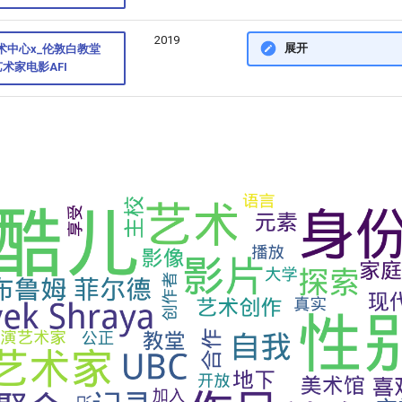
2019
展开
艺术中心x_伦敦白教堂
术家电影AFI