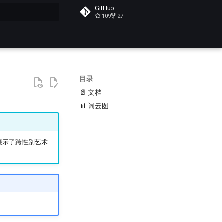
GitHub
109
27
搜索
目录
📄 文档
📊 词云图
展示了跨性别艺术