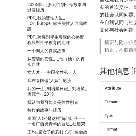
2023年5月多元性别生命故事与
友的首次交往、
过渡经历
的社会认同问题
PDF_我的雙性人生_-
在自我认同与社
_OII_Europe_歐洲雙性人自我敘
說
文化与社会问题
PDF_跨性別學生母親的心路歷
摘要与附加信
程與對性平教育的期許
指正，不胜感
一个阉人的真实故事
从变装到变性_-_他（她）的真
实自述
其他信息 [Pro
女人梦——中国变性第一人
我在泰国做“人妖”_尼莎
Attribute
我的一生_刘培麟日记_-刘培麟_
唐冠华-_2019
Filename
我认为我可能会是跨性别者
拉拉的故事与经历
Type
泰国“人妖”是这样“炼”成_子——
一名广西男青年的自述_杜启荣
Format
王均_腐女子的彩虹长征_生命故