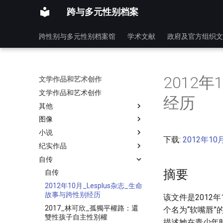
跨与多元性别档案
跨性别与多元性别档案馆
学术文献
政府及官方组织文
2012年
文学作品和艺术创作
文学作品和艺术创作
经历
其他
图像
小说
下载:
2012年10
纪实作品
自传
摘要
自传
2012年10月_Lesplus杂志_生命
故事与跨性别经历
该文件是2012
2017_林可欣_孤獨平權路：還
个名为“软嘴唇
雙性孩子自主性別權
描述她在青少年