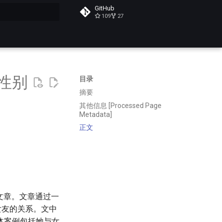
GitHub
109
27
搜索
跨性别
目录
摘要
其他信息 [Processed Page
Metadata]
正文
性文章。文章通过一
女友的关系。文中
体案例包括她与女