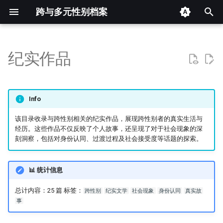
跨与多元性别档案
键
入
纪实作品
📄 文档
以
开
📊 词云图
Info
始
该目录收录与跨性别相关的纪实作品，展现跨性别者的真实生活与
搜
经历。这些作品不仅反映了个人故事，还呈现了对于社会现象的深
刻洞察，包括对身份认同、过渡过程及社会接受度等话题的探索。
索
📊 统计信息
总计内容：25 篇 标签：
跨性别
纪实文学
社会现象
身份认同
真实故
事