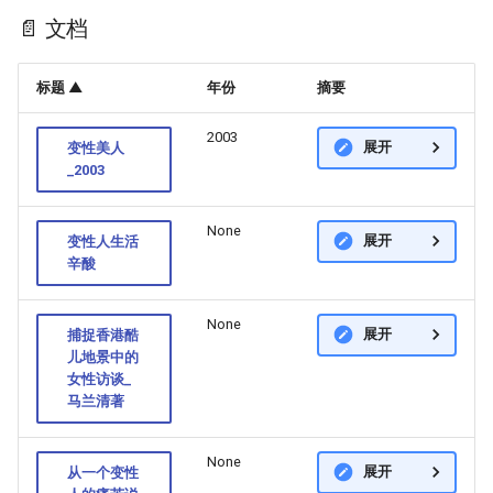
📄 文档
标题 ▲
年份
摘要
2003
展开
变性美人
_2003
None
展开
变性人生活
辛酸
None
展开
捕捉香港酷
儿地景中的
女性访谈_
马兰清著
None
展开
从一个变性