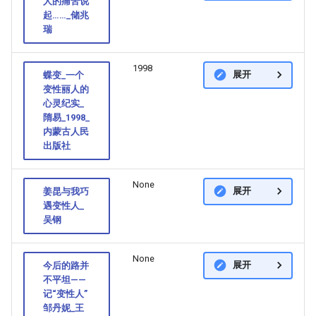
人的痛苦说
起……_储兆
瑞
1998
展开
蝶变_一个
变性丽人的
心灵纪实_
隋易_1998_
内蒙古人民
出版社
None
展开
姜昆与我巧
遇变性人_
吴钢
None
展开
今后的路并
不平坦——
记“变性人”
邹丹妮_王