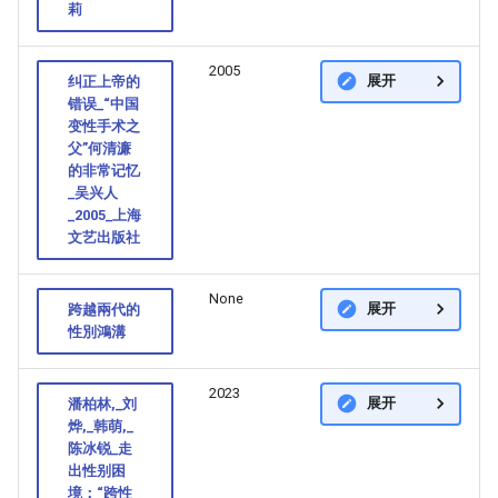
莉
2005
展开
纠正上帝的
错误_“中国
变性手术之
父”何清濂
的非常记忆
_吴兴人
_2005_上海
文艺出版社
None
展开
跨越兩代的
性別鴻溝
2023
展开
潘柏林,_刘
烨,_韩萌,_
陈冰锐_走
出性别困
境：“跨性