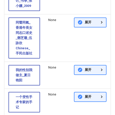
讨_书季_张
小娜_2009
None
展开
同聲同氣_
香港年長女
同志口述史
_鄧芝珊_伍
詠欣
Chinese_
手民出版社
None
展开
我的性别我
做主_夏日
艳阳
None
展开
一个变性手
术专家的手
记