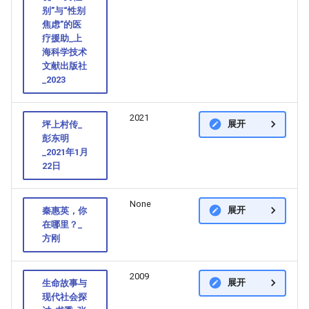
别”与“性别
焦虑”的医
疗援助_上
海科学技术
文献出版社
_2023
2021
展开
坪上村传_
彭东明
_2021年1月
22日
None
展开
秦惠英，你
在哪里？_
方刚
2009
展开
生命故事与
现代社会探