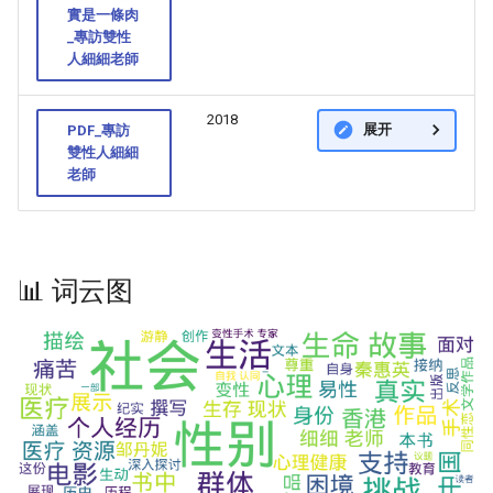
實是一條肉
_專訪雙性
人細細老師
2018
展开
PDF_專訪
雙性人細細
老師
📊 词云图