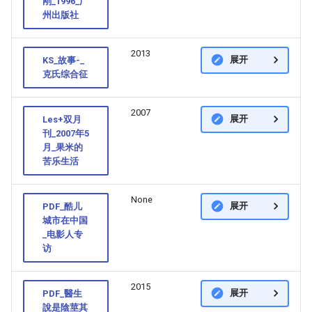
刚_1996_广
州出版社
2013
展开
KS_故事-_
克氏综合征
2007
展开
Les+双月
刊_2007年5
月_果米的
苦乐生活
None
展开
PDF_酷儿
城市在中国
_电影人专
访
2015
展开
PDF_醫生
說是陰莖其