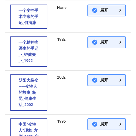
None
展开
一个变性手
术专家的手
记_何清濂
1992
展开
一个精神病
医生的手记
_-_钟健夫
_-_1992
2002
展开
阴阳大裂变
——变性人
的故事_杨
昆_健康生
活_2002
1996
展开
中国“变性
人”现象_方