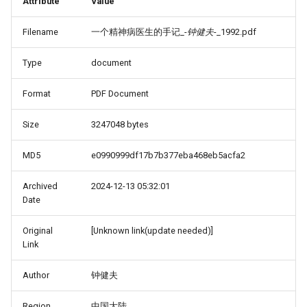
Attribute
Value
Filename
一个精神病医生的手记_-
钟健夫
-_1992.pdf
Type
document
Format
PDF Document
Size
3247048 bytes
MD5
e0990999df17b7b377eba468eb5acfa2
Archived
2024-12-13 05:32:01
Date
Original
[Unknown link(update needed)]
Link
Author
钟健夫
Region
中国大陆