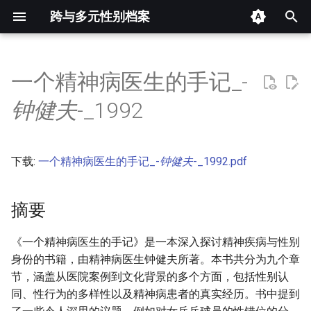
跨与多元性别档案
键
入
一个精神病医生的手记_-
摘要
以
钟健夫
-_1992
开
其他信息 [Processed Page
Metadata]
始
下载:
一个精神病医生的手记_-
钟健夫
-_1992.pdf
搜
正文
索
摘要
《一个精神病医生的手记》是一本深入探讨精神疾病与性别
身份的书籍，由精神病医生钟健夫所著。本书共分为九个章
节，涵盖从医院案例到文化背景的多个方面，包括性别认
同、性行为的多样性以及精神病患者的真实经历。书中提到