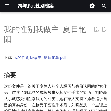
跨与多元性别档案
键
入
我的性别我做主_夏日艳
摘要
以
阳
开
其他信息 [Processed Page
Metadata]
始
下载:
我的性别我做主_夏日艳阳.pdf
搜
正文
索
摘要
这份文件是一篇关于变性人的个人经历与身份认同的纪实作
品，讲述了刘晓晶的成长故事及其变性手术的经历。刘晓晶
从小就感受到性别认同的冲突，她在家人支持下勇敢追求自
己的真实身份。在接受了变性手术后，刘晓晶从一个生理上