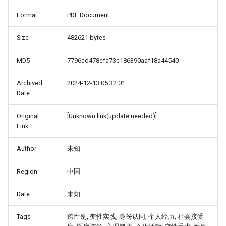
Format
PDF Document
Size
482621 bytes
MD5
7796cd478efa73c186390aaf18a44540
Archived
2024-12-13 05:32:01
Date
Original
[Unknown link(update needed)]
Link
Author
未知
Region
中国
Date
未知
Tags
跨性别, 变性实践, 身份认同, 个人经历, 社会接受