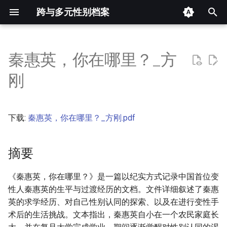
跨与多元性别档案
键
入
秦惠英，你在哪里？_方
摘要
以
刚
开
其他信息 [Processed Page
Metadata]
始
下载:
秦惠英，你在哪里？_方刚.pdf
搜
正文
索
摘要
《秦惠英，你在哪里？》是一篇以纪实方式记录中国首位变
性人秦惠英的生平与过渡经历的文档。文件详细叙述了秦惠
英的求学经历、对自己性别认同的探索、以及在进行变性手
术后的生活挑战。文本指出，秦惠英自小在一个农民家庭长