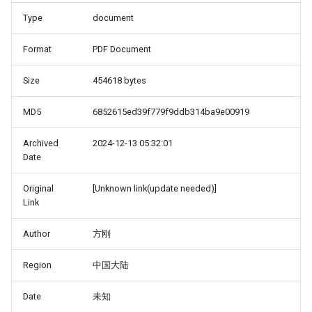
Type
document
Format
PDF Document
Size
454618 bytes
MD5
6852615ed39f779f9ddb314ba9e00919
Archived
2024-12-13 05:32:01
Date
Original
[Unknown link(update needed)]
Link
Author
方刚
Region
中国大陆
Date
未知