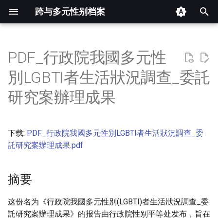
跨与多元性别档案
键
入
PDF_行政院我國多元性
摘要
以
別LGBTI者生活狀況調查_委託
开
其他信息 [Processed Page
研究案辦理成果
Metadata]
始
搜
正文
下载:
PDF_行政院我國多元性別LGBTI者生活狀況調查_委
索
託研究案辦理成果.pdf
摘要
这份名为《行政院我國多元性別(LGBTI)者生活狀況調查_委
託研究案辦理成果》的报告由行政院性别平等处发布，旨在