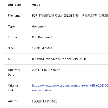
Attribute
Value
Filename
PDF_行政院我國多元性別LGBTI者生活狀況調查_委託研
Type
document
Format
PDF Document
Size
1993104 bytes
MD5
888fbb47fdad42cd67bba2c3ef93f66b
Archived
2024-11-07 19:56:27
Date
Original
https://www.taipower.com.tw/media/owhdiffa/20230
Link
mediaDL=true
Author
行政院性别平等处