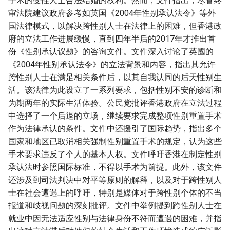
手术的变性人士合法结婚的权利。然而，文件指出，尽管终
审法院建议政府参考如英国《2004年性别承认法令》等外
国法律模式，以解决跨性别人士在法律上的困难，但香港政
府的立法工作进展缓慢，直到四年半后的2017年才推出首
份《性别承认议题》的咨询文件。文件深入讨论了英國的
《2004年性别承认法令》的立法背景和内容，指出其允许
跨性别人士在满足相关条件后，以其自我认同的后天性别生
活。该法律为此设立了一系列要求，包括性别不安的诊断和
为期两年的实际生活体验。公民党批评香港政府在立法过程
中选择了一个后退的立场，继续要求完成整项性别重置手术
作为法律承认的条件。文件中还援引了国际趋势，指出多个
国家和地区已取消相关强制性别重置手术的规定，认为这些
手术要求违反了个人的基本人权。文件呼吁香港在制定性别
承认法时参照国际标准，不得以手术为前提。此外，该文件
还涉及到司法判决中对平等原则的解释，以及对于跨性别人
士在社会遭遇上的呼吁，特别是媒体对于跨性别个体的不当
报道和歧视问题的深刻批评。文件中举例提到跨性别人士在
就业中因无法适应性别与法律身份不符而遭遇的困难，并指