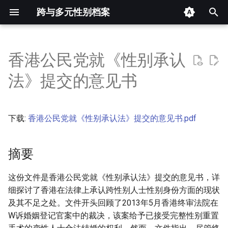
跨与多元性别档案
键
入
香港公民党就《性别承认
摘要
以
法》提交的意见书
开
其他信息 [Processed Page
Metadata]
始
下载:
香港公民党就《性别承认法》提交的意见书.pdf
搜
正文
索
摘要
这份文件是香港公民党就《性别承认法》提交的意见书，详
细探讨了香港在法律上承认跨性别人士性别身份方面的现状
及其不足之处。文件开头回顾了2013年5月香港终审法院在
W诉婚姻登记官案中的裁决，该案给予已接受完整性别重置