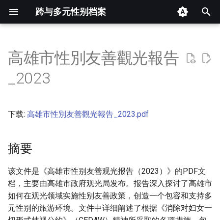
跨与多元性别档案
键
入
高雄市性別友善觀光報告
摘要
以
_2023
开
其他信息 [Processed Page
Metadata]
始
下载:
高雄市性別友善觀光報告_2023.pdf
搜
正文
索
摘要
该文件是《高雄市性别友善观光报告（2023）》的PDF文
档，主要由高雄市政府观光局发布。报告深入探讨了高雄市
如何在观光领域实施性别友善政策，创造一个包容和支持多
元性别的旅游环境。文件中详细阐述了根据《消除对妇女一