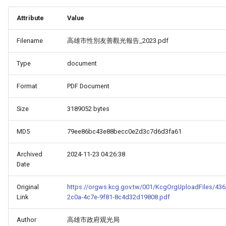
Attribute
Value
Filename
高雄市性別友善觀光報告_2023.pdf
Type
document
Format
PDF Document
Size
3189052 bytes
MD5
79ee86bc43e88becc0e2d3c7d6d3fa61
Archived
2024-11-23 04:26:38
Date
Original
https://orgws.kcg.gov.tw/001/KcgOrgUploadFiles/436
Link
2c0a-4c7e-9f81-8c4d32d19808.pdf
Author
高雄市政府观光局