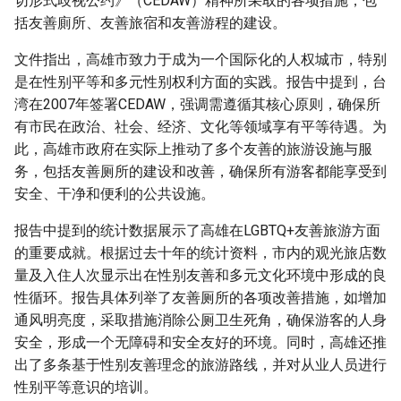
切形式歧视公约》（CEDAW）精神所采取的各项措施，包
括友善廁所、友善旅宿和友善游程的建设。
文件指出，高雄市致力于成为一个国际化的人权城市，特别
是在性别平等和多元性别权利方面的实践。报告中提到，台
湾在2007年签署CEDAW，强调需遵循其核心原则，确保所
有市民在政治、社会、经济、文化等领域享有平等待遇。为
此，高雄市政府在实际上推动了多个友善的旅游设施与服
务，包括友善厕所的建设和改善，确保所有游客都能享受到
安全、干净和便利的公共设施。
报告中提到的统计数据展示了高雄在LGBTQ+友善旅游方面
的重要成就。根据过去十年的统计资料，市内的观光旅店数
量及入住人次显示出在性别友善和多元文化环境中形成的良
性循环。报告具体列举了友善厕所的各项改善措施，如增加
通风明亮度，采取措施消除公厕卫生死角，确保游客的人身
安全，形成一个无障碍和安全友好的环境。同时，高雄还推
出了多条基于性别友善理念的旅游路线，并对从业人员进行
性别平等意识的培训。