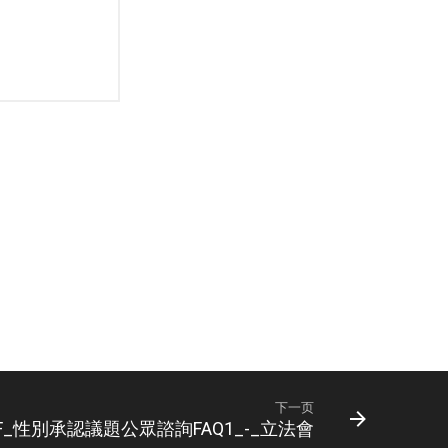
下一页
DF_性別承認議題公眾諮詢FAQ1_-_立法會