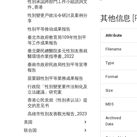
性別承認跨部門工作小組諮詢文
件_香港
性別變更戶政法令研討及案例分
其他信息 [Pro
享
性别平等推动成果报告
Attribute
臺北市政府教育局109年性別平
等工作成果報告
Filename
臺北榮民總醫院多元性別友善就
醫環境作業指導書_2022
Type
臺南市政府民政局性別平等宣導
報告
Format
苗栗縣性別平等業務成果報告
行政院「性別變更要件法制化及
Size
立法建議」研究案
香港公民党就《性别承认法》提
MD5
交的意见书
高雄市性別友善觀光報告_2023
Archived
美国
Date
联合国