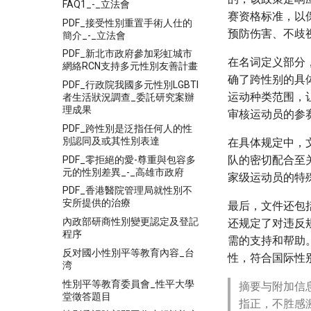
FAQ1_-_立法會
赛资格标准，以
PDF_接受性別重置手術人仕的
预防伤害、不歧
簡介_-_立法會
PDF_新北市政府參加彩虹城市
在名词定义部分
網絡RCN支持多元性別友善計畫
确了跨性别的具
PDF_行政院我國多元性別LGBTI
运动种类范围，
者生活狀況調查_委託研究案辦
理成果
审核运动员的参
PDF_跨性別是泛指任何人的性
別認同及或其性別表達
在具体规定中，
队的密切配合至
PDF_零拒絕的愛-尊重與包容多
元的性別差異_-_高雄市政府
家级运动员的特
PDF_香港醫院管理局就性別不
安所提供的治療
最后，文件还包
內政部研商性別變更認定及登記
还规定了对违反
程序
需的支持和帮助
反对國小性別平等教育內容_台
性，符合国际性
湾
性別平等教育委員會_性平大學
摘要与附加信
堂徵答題目
指正，不胜感