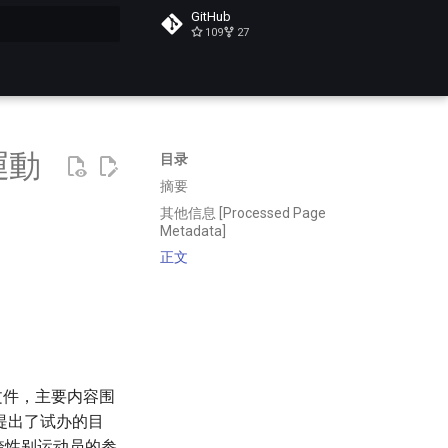
GitHub
109
27
搜索
運動
目录
摘要
其他信息 [Processed Page
Metadata]
正文
文件，主要内容围
提出了试办的目
跨性别运动员的参