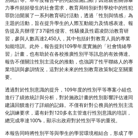
別統計等。本年度報告中的亮點措施凸顯了因應親密關係暴
力事件頻頻發生的社會需求，教育局特別針對學校中的性犯
罪防治開展了一系列教育研討活動，透過「性別與情感」為
主題的活動，旨在提升學生的人際互動能力及情感表達。報
告提及共辦理了37場性侵害、性騷擾及性霸凌防治教育研
習，參與人數高達2,450人，其中包括針對教育人員的專業
知能培訓。此外，報告提到109學年度實施的「社會情緒學
習」計畫，也有助於在各校推廣性別平等訊息的有效傳達。
報告不僅關注性別主流化的推動，也強調了性平聯絡人的專
業培訓與參訓情況，這對於未來的性別教育政策制定至關重
要。
透過對於性別意識的提升，109年度的性別平等專案小組也
進行了績效統計與分析，對於施政計畫的性別影響評估連同
建議回饋進行了詳細的記錄。不僅有針對公務員的性別主流
化訓練要求，還有針對120多名主管進行性別意識的培訓，
總完成率達100%，顯示出政府對於性別平等的重視。
本報告同時將性別平等與學生的學習環境相結合，形成了學