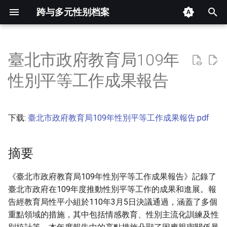
跨与多元性别档案
键
入
臺北市政府教育局109年
摘要
以
性別平等工作成果報告
开
其他信息 [Processed Page
Metadata]
始
下载:
臺北市政府教育局109年性別平等工作成果報告.pdf
搜
正文
索
摘要
《臺北市政府教育局109年性別平等工作成果報告》記錄了
臺北市政府在109年度推動性別平等工作的成果和進展。報
告經教育局性平小組於110年3月5日決議通過，涵蓋了多個
重點領域的措施，其中包括情感教育、性別主流化訓練及性