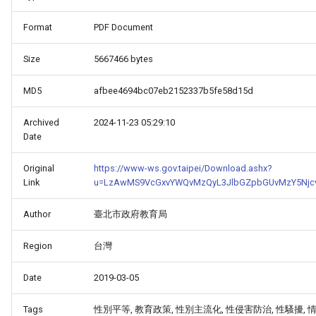
Format
PDF Document
Size
5667466 bytes
MD5
afbee4694bc07eb2152337b5fe58d15d
Archived
2024-11-23 05:29:10
Date
Original
https://www-ws.gov.taipei/Download.ashx?
Link
u=LzAwMS9VcGxvYWQvMzQyL3JlbGZpbGUvMzY5Njcv
Author
臺北市政府教育局
Region
台灣
Date
2019-03-05
Tags
性別平等, 教育政策, 性別主流化, 性侵害防治, 性騷擾, 