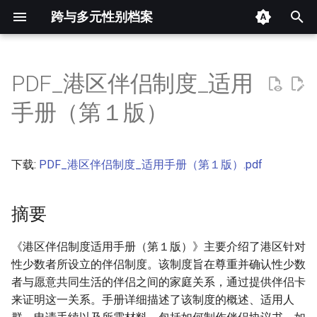
跨与多元性别档案
键
入
PDF_港区伴侣制度_适用
摘要
以
手册（第１版）
开
其他信息 [Processed Page
Metadata]
始
下载:
PDF_港区伴侣制度_适用手册（第１版）.pdf
搜
正文
索
摘要
《港区伴侣制度适用手册（第１版）》主要介绍了港区针对
性少数者所设立的伴侣制度。该制度旨在尊重并确认性少数
者与愿意共同生活的伴侣之间的家庭关系，通过提供伴侣卡
来证明这一关系。手册详细描述了该制度的概述、适用人