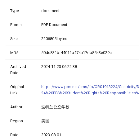
Type
document
Format
PDF Document
Size
2206805 bytes
MD5
50dc831bf44011b474a17db8543e029c
Archived
2024-11-23 06:22:38
Date
Original
https://www.pps.net/cms/lib/OR01913224/Centricity/
Link
24%20PPS%20Student%20Rights%20Responsibilities
Author
波特兰公立学校
Region
美国
Date
2023-08-01