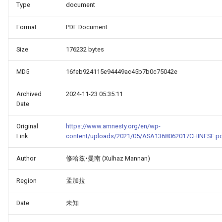
Type
document
Format
PDF Document
Size
176232 bytes
MD5
16feb924115e94449ac45b7b0c75042e
Archived
2024-11-23 05:35:11
Date
Original
https://www.amnesty.org/en/wp-
Link
content/uploads/2021/05/ASA1368062017CHINESE.p
Author
修哈兹•曼南 (Xulhaz Mannan)
Region
孟加拉
Date
未知