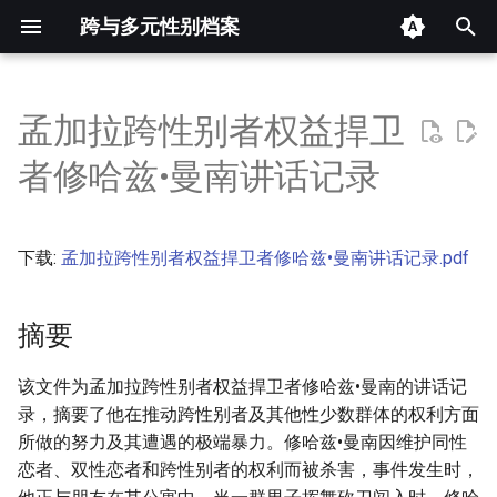
跨与多元性别档案
键
入
孟加拉跨性别者权益捍卫
摘要
以
者修哈兹•曼南讲话记录
开
其他信息 [Processed Page
Metadata]
始
下载:
孟加拉跨性别者权益捍卫者修哈兹•曼南讲话记录.pdf
搜
正文
索
摘要
该文件为孟加拉跨性别者权益捍卫者修哈兹•曼南的讲话记
录，摘要了他在推动跨性别者及其他性少数群体的权利方面
所做的努力及其遭遇的极端暴力。修哈兹•曼南因维护同性
恋者、双性恋者和跨性别者的权利而被杀害，事件发生时，