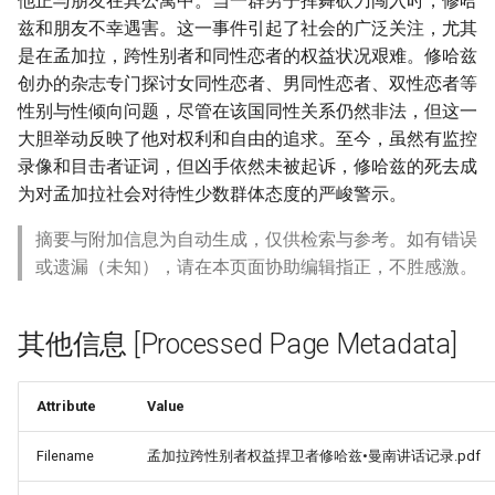
他正与朋友在其公寓中。当一群男子挥舞砍刀闯入时，修哈
兹和朋友不幸遇害。这一事件引起了社会的广泛关注，尤其
是在孟加拉，跨性别者和同性恋者的权益状况艰难。修哈兹
创办的杂志专门探讨女同性恋者、男同性恋者、双性恋者等
性别与性倾向问题，尽管在该国同性关系仍然非法，但这一
大胆举动反映了他对权利和自由的追求。至今，虽然有监控
录像和目击者证词，但凶手依然未被起诉，修哈兹的死去成
为对孟加拉社会对待性少数群体态度的严峻警示。
摘要与附加信息为自动生成，仅供检索与参考。如有错误
或遗漏（未知），请在本页面协助编辑指正，不胜感激。
其他信息 [Processed Page Metadata]
Attribute
Value
Filename
孟加拉跨性别者权益捍卫者修哈兹•曼南讲话记录.pdf