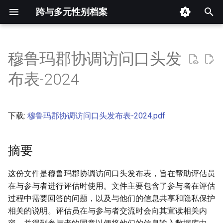
跨与多元性别档案
键
入
穆鲁玛郡协调访问口头发
摘要
以
布表-2024
开
其他信息 [Processed Page
Metadata]
始
下载:
穆鲁玛郡协调访问口头发布表-2024.pdf
搜
正文
索
摘要
这份文件是穆鲁玛郡协调访问口头发布表，旨在帮助评估员
在与参与者进行评估时使用。文件主要包含了参与者在评估
过程中需要回答的问题，以及与他们的信息共享和隐私保护
相关的说明。评估员在与参与者交流时会向其宣读相关内