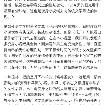
情感，以及社会学意义上的性别变化——以今天的眼光看来
甚至有些纠结。这也是变身小说竭力向传统文学靠近的体
现。 Y
例如变身文学吧著名文章《花开娇艳的卷柏》。贴吧连载的
小说大多有头无尾，甚或粗制滥造。但是《花开》可以看出
是作者下了力气去塑造的。在这本小说里，我们可以发现许
多变身小说经典套路：因为意外男主角变为女性，却一直坚
持自己的男性心理性别，穿了很长时间的男装；女友坚贞不
渝；与男性朋友的兄弟情分渐渐变质；被社会上的富二代苦
苦追求等等。这些都是以当今目光看来俗不可耐的桥段，然
而《花开》数十万的点击率证明了，这条路依然远未尽头
非常值得一提的是月下小羊的《候补圣女》，这是第一部有
影响力的“变身种马流”小说。种马，顾名思义指拥有非常多
的女性后宫。男主角变身之后依然大肆建立后宫，而变身这
个情节只为了增加趣味性，更加吸引男性读者——纵使《候
补圣女》本身的声名文笔依旧不落俗套，但它也的确开创了