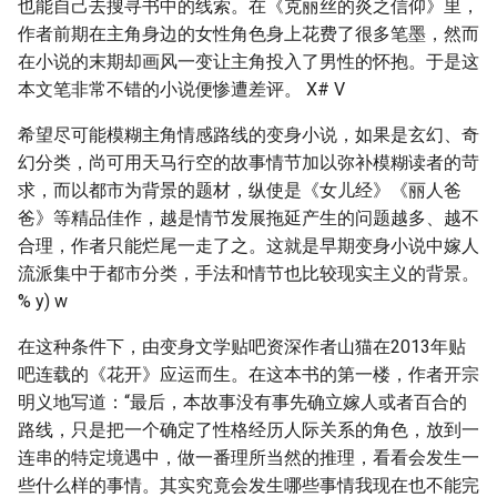
也能自己去搜寻书中的线索。在《克丽丝的炎之信仰》里，
作者前期在主角身边的女性角色身上花费了很多笔墨，然而
在小说的末期却画风一变让主角投入了男性的怀抱。于是这
本文笔非常不错的小说便惨遭差评。 X# V
希望尽可能模糊主角情感路线的变身小说，如果是玄幻、奇
幻分类，尚可用天马行空的故事情节加以弥补模糊读者的苛
求，而以都市为背景的题材，纵使是《女儿经》《丽人爸
爸》等精品佳作，越是情节发展拖延产生的问题越多、越不
合理，作者只能烂尾一走了之。这就是早期变身小说中嫁人
流派集中于都市分类，手法和情节也比较现实主义的背景。
% y) w
在这种条件下，由变身文学贴吧资深作者山猫在2013年贴
吧连载的《花开》应运而生。在这本书的第一楼，作者开宗
明义地写道：“最后，本故事没有事先确立嫁人或者百合的
路线，只是把一个确定了性格经历人际关系的角色，放到一
连串的特定境遇中，做一番理所当然的推理，看看会发生一
些什么样的事情。其实究竟会发生哪些事情我现在也不能完