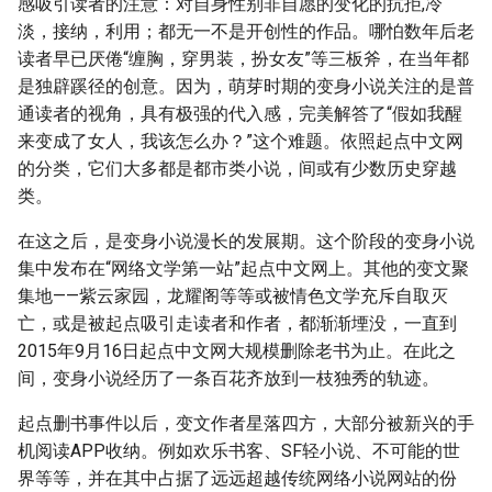
感吸引读者的注意：对自身性别非自愿的变化的抗拒,冷
淡，接纳，利用；都无一不是开创性的作品。哪怕数年后老
读者早已厌倦“缠胸，穿男装，扮女友”等三板斧，在当年都
是独辟蹊径的创意。因为，萌芽时期的变身小说关注的是普
通读者的视角，具有极强的代入感，完美解答了“假如我醒
来变成了女人，我该怎么办？”这个难题。依照起点中文网
的分类，它们大多都是都市类小说，间或有少数历史穿越
类。
在这之后，是变身小说漫长的发展期。这个阶段的变身小说
集中发布在“网络文学第一站”起点中文网上。其他的变文聚
集地——紫云家园，龙耀阁等等或被情色文学充斥自取灭
亡，或是被起点吸引走读者和作者，都渐渐堙没，一直到
2015年9月16日起点中文网大规模删除老书为止。在此之
间，变身小说经历了一条百花齐放到一枝独秀的轨迹。
起点删书事件以后，变文作者星落四方，大部分被新兴的手
机阅读APP收纳。例如欢乐书客、SF轻小说、不可能的世
界等等，并在其中占据了远远超越传统网络小说网站的份