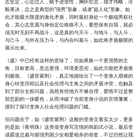
志坚定，心志过人，赋予进攻性，胸怀壮志，雄才伟略，冷
毅果决，总之是典型的“强男”形象，或者“超人化”形象。如
此才能最大限度的激化矛盾，同时最好身处一个极端男权社
会，其心志意愿与身份定位格格不入，要想保有自我，就必
须无时无刻不再战斗，这是真的与天斗，与地斗，与人斗，
与己斗，与外在压力斗，与内在纠葛斗，如此将矛盾极限的
展示出来。
《盛》中已经有这样的意味了，但如果换一个更强势的主
角，目标更高，意志更强，环境更恶劣，如此方能把矛盾推
到极致。《盛世紫荆》，真正地描绘出了一个变身人艰难的
身心转变历程以及社会伦理与主角之间的矛盾冲突，也触及
到了部分女权问题，虽然有些地方不够合理，爱情不过是整
部悲剧的一抹暖色，从而冲破了当前变身小说的言情藩篱，
摸到了探讨变身人社会伦理问题的门槛。
但问题在于，如《盛世紫荆》这般的变身文着实太少，更多
的是如《夜明珠》这类借变身写言情的韩剧式小说，最后变
成霸道总裁与倔强穷困少女相爱相杀的俗套，不过仍然让我