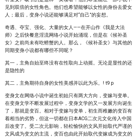
见到双倍的女性角色。他们也希望能够以女性的身份去爱女
人；最后，变身小说还能够满足对“自己”的妄想。
奇遇、夺宝、强化、大量的女人——在开山作《我是大法
师》之后快餐意淫流网络小说开始涌现，但是在《候补圣
女》之前尚未有吃螃蟹的人。那么，《候补圣女》与其他的
同期变身小说都有哪些不同呢？
其一，主角自始至终没有在性取向上动摇。无论是显性的还
是隐性的
其二，主角期待自身的女性美感并以此为乐。! t9 p
变身文在网络小说中诞生初始只有两大方向，变嫁与变单。
在变身文学不断发展过程中，变身文学的又一发展方向诞生
了，那就是变百。相对于变嫁与变单，初生而稚嫩的变百有
着相当的劣势，但这一切都在日本ACG二次元文化传入中国
后改变了。受二次元影响，轻松愉快的文风开始取代严谨的
文风成为变文的主流，变百也由此开始取代变嫁成为变文的