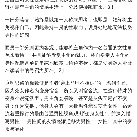
野扩展至主角的情感生活上，分歧便接踵而来。3 {
一部分读者，始终是以第一人称来思考，也即是，始终将主
角视作自己。因此秉持一贯的性取向，设身处地地无法接受
男性的好感。
而另一部分则更为客观，能够将主角作为一名普通的女性角
色来看待——并且能够欣赏主角的魅力。将自身带入主角的
男性配偶甚至是单纯地欣赏其角色本身，都是变身嫁人流派
在读者中的号召力所在。2 j
这种思路的极致便是作者“穿上马甲不相识”的一系列作品。
因为处女作名为变身宿舍，所以又叫宿舍流。在这种特殊的
变身小说流派里，男主角会极晚，甚至是从头至尾都不变
身；作为交换，他身边会有一大批男性亲友变为女性。宿舍
流着重探讨的是由普通男性视角观测“变身女性”，并深入描
写男性——男性间的友情逐渐迁移为男性——女性，其中的变
质与异化。