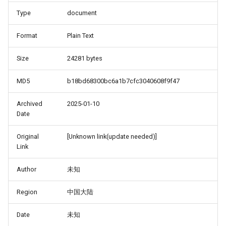
Type
document
Format
Plain Text
Size
24281 bytes
MD5
b18bd68300bc6a1b7cfc3040608f9f47
Archived
2025-01-10
Date
Original
[Unknown link(update needed)]
Link
Author
未知
Region
中国大陆
Date
未知