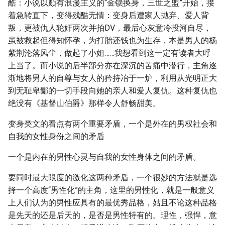
酷：小说以颇有浪漫主义的“金锁换身，三世之盟”开始，接
着急转直下，变得残酷无情：变身后遭家人抛弃、爱人背
叛，更被仇人轮奸两次并拍DV，最后心灰意冷投河自尽，
虽被救起但得知怀孕，为打胎还钱也为生存，本是男人的杨
紫荆沦落风尘，做起了小姐……我想看到这一定有读者大呼
上当了。而小说的后半部分亦在深沉的苦痛中潜行，主角逐
渐地将男人的自尊与女人的矜持冶于一炉，利用从光明正大
到无耻卑鄙的一切手段向她的亲人和爱人复仇。这种复仇也
绝没有《基督山伯爵》那样令人舒畅甜美。
变身类文的看点有两个重要矛盾，一个是外在的男权社会和
自我的女性身份之间的矛盾
一个是内在的男性心灵与自我的女性身体之间的矛盾。
要同时最大限度的激化这两种矛盾，一个很妙的方法就是选
择一个高度“男性化”的主角，这里的男性化，就是一般意义
上人们认为的男性应具有的最优秀品格，姑且不论这种品格
是先天的还是后天的，是否是男性特有的。理性，强悍，意