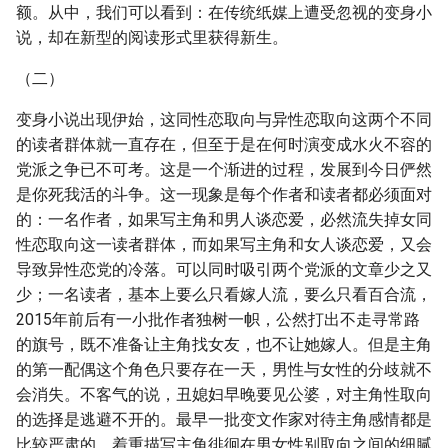
额。从中，我们可以看到：在传统纸媒上遭受忽视的变身小
说，却在新型的阅读形式里获得新生。
（二）
变身小说出现伊始，这同性恋取向与异性恋取向这两个不同
的读者群体就一直存在，但至于是在何时演变成水火不容的
党派之争已不可考。这是一个渐进的过程，发展到今日俨然
是你死我活的斗争。这一现象是每个作者和读者都必须面对
的：一名作者，如果写主角和男人谈恋爱，必然流失掉女同
性恋取向这一读者群体，而如果写主角和女人谈恋爱，又会
导致异性恋党的冷落。可以同时吸引两个党派的文章少之又
少；一名读者，基本上要么只看嫁人流，要么只看百合流，
2015年前后有一小批作者独树一帜，公然打出不走寻常路
的旗号，既不准备让主角找女友，也不让她嫁人。但是主角
的第一配偶这个角色只要存在一天，男性与女性的分歧就不
会消失。不客气的说，丑媳妇早晚要见公婆，对主角性取向
的选择是逃避不开的。最早一批变文作家对待主角感情都是
比较严肃的，着重描写主角徘徊在男女性别取向之间的细腻