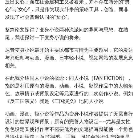
造出女心；而在社会建构主义者看来，并不存在两分的“男
心”与“女心”，只是作为现实斗争的策略工具，创造、而非
发现了社会普遍认同的“女心”。
整篇论文探讨了变身小说两种流派间的异同与思想。在结
尾，我想探讨一下变身小说的将来。
尽管变身小说最开始主要以都市言情为主要题材，它的发达
与兴旺却与动画、漫画、日本轻小说、视频网站的发展息息
相关。
在此我介绍同人小说的概念：同人小说（FAN FICTION），
指的是利用原有的漫画、动画、小说、影视作品中的人物角
色、故事情节或背景设定等元素进行的二次创作小说。例如
《反三国演义》就是《三国演义》地同人小说
动画、漫画、轻小说等作品为变身小说作者提供了无需自行
设计的世界观和背景；原有的完善人物设定——尤其是女性
角色设定又使得作者不需要优秀的文笔描写就能使一个角色
显得生动活泼；而PC游戏、手游、同好会等衍生产物更是