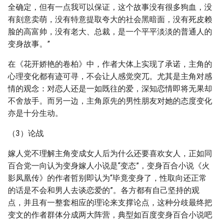
全确定，但有一点我可以保证，这个故事没有很多狗血，没
有刻意卖萌，没有特意提取夸大的社会黑暗面，没有死皮赖
脸的高富帅，没有老大、总裁，是一个平平淡淡的普通人的
变身故事。”
在《花开娇艳的卷柏》中，作者大体上实现了承诺，主角的
心理变化都有迹可寻，不会让人感觉突兀。尤其是主角对感
情的观念：对恋人还是一如既往的爱，深知恋情即将无果却
不舍放手。而另一边，主角原先的男性朋友对她的态度变化
亦是十分生动。
（3）论战
嫁人党不理解主角变成女人后为什么还要喜欢女人，正如同
百合党一向认为变身嫁人小说是“变态”，变身百合小说《火
影凤凰传》的作者哲别即认为“毕竟变身了，性取向还正常
的话是不会和男人去谈恋爱的”。各方都有自己坚持的观
点，并且有一整套相应的理论来支撑论点，这种分歧最终把
变文的作者群体分成两大阵营，典型如百度变身百合小说吧