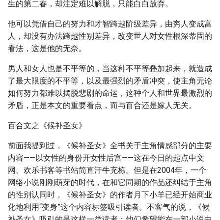
生的第二春，却注定难以解脱，只能白白放弃。
他可以凭借自己的努力和才智跨越阶级差异，由穷人变成富
人，却没有办法跨越性别差异，改变世人对女性根深蒂固的
看法，这是他的无奈。
男人和女人也是不平等的，当这种不平等叠加起来，就造成
了最大限度的不平等，以及最强烈的矛盾冲突，使主角无论
如何努力都难以摆脱悲剧的命运，这种个人和世界最激烈的
矛盾，正是本文的重要看点，而与百合还是嫁人无关。
百合文之《候补圣女》
前面我提到过，《候补圣女》全书关于主角情感部分的主要
内容——以女性的身份开女性后宫——这在今日的起点中文
网、欢乐书客等书站简直汗牛充栋。但是在2004年，一个
网络小说刚刚萌芽的时代，在和它同期的作品还纠结于主角
的性别认同时，《候补圣女》的作者月下小羊已经开始商业
化地利用“变身”这个内容标签吸引读者。不客气的说，《候
补圣女》吸引的是这样一类读者：他们希望能在一部小说中