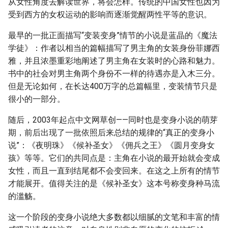
从女性角度去解读世界，将会怎样。传统的中国女性也因为
受到西方的女权运动的影响而逐渐觉醒两性平等的意识。
最早的一批正面描写“变装变身”情节的小说是蓝晶的《魔法
学徒》：作者以相当的篇幅描写了男主角的女装身份菲娜西
雅，并且浓墨重彩地阐述了男主角在女装时的心路和魅力。
书中的社会对男主角两个身份不一样的待遇亦是入木三分。
但是无论如何，在长达400万字的总篇幅里，变装情节只是
很小的一部分。
随后，2003年起点中文网草创——同时也是变身小说的萌芽
期，前后出现了一批依照后来总结的规律的“真正的变身小
说”：《夜明珠》《候补圣女》《佣兵之王》《圆月变身女
孩》等等。它们的共同点是：主角在小说的最开始就会变成
女性，而且一直到结尾都不会变回来。在这之上所有的情节
才能展开。值得关注的是《候补圣女》这本号称变身种马流
的滥觞。
这一个阶段的变身小说绝大多数都以细腻的文笔和丰富的情