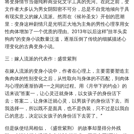
将变身情节当做纯粹商业化文字工具的先河。在此之前，变
文作者大多认为男女阴阳密不可分，总是不自觉地倾向于具
有现实意义的嫁人流派。然而在《候补圣女》开创的思潮
里：变身这种剧情只是光明正大地为主角的男性心理享用女
性肉体增加了一个优质的理由。2013年以后这样“挂羊头卖
狗肉”的变身小说数量泛滥，逐渐压倒了传统的细腻描述心
理变化的古典变身小说。
三：嫁人流派的代表作：盛世紫荆
在嫁人流派的变身小说中，作者在心理上，主要需要塑造主
角肉体的性别变化之后，从性取向与身体的不匹配，到肉体
与心理的逐渐协调——之间的过程。用《月华下的约会》的
话来说“答案一，让心灵迁就身体，以女孩子的身份活下
去；答案二，让身体迁就心灵，以男孩子的身份活下去。而
我选择一，所以既不是面具，也不是伪装，只不过是以我自
己的意志，决定以女孩子的身份活下去罢了。”
但是纵使结局相似，《盛世紫荆》 的故事却显得分外残