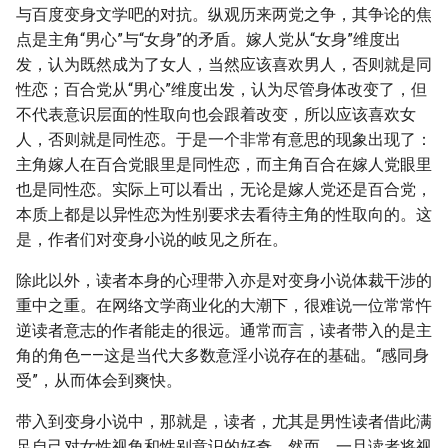
与百度变身文学吧的对抗。纵观历来两党之争，其争论的焦
点是主角“男心”与“女身”的矛盾。嫁人党从“女身”维度出
发，认为既然成为了女人，当然应该喜欢男人，否则就是同
性恋；百合党从“男心”维度出发，认为尽管身体改变了，但
不代表意识层面的性取向也会跟着改变，所以应该喜欢女
人，否则就是同性恋。于是一个非常有意思的现象出现了：
主角嫁人在百合党眼里是同性恋，而主角百合在嫁人党眼里
也是同性恋。实际上可以看出，无论是嫁人党还是百合党，
本质上都是以异性恋为性别要求去看待主角的性取向的。这
是，作者们对变身小说的岐见之所在。
除此以外，读者本身的心理带入亦是对变身小说体裁干涉的
重中之重。在网络文学商业化的大潮下，很难说一位常常忤
逆读者意志的作者能走的很远。通常而言，读者带入的是主
角的角色——这是当代大多数意淫小说存在的基础。“感同身
受”，从而体会到爽快。
带入到变身小说中，那就是，读者，尤其是男性读者借此满
足自己对女性视角和性别意识的好奇。然而，一旦读者将视