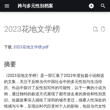
跨与多元性别档案
键
入
2023花地文学榜
摘要
以
开
其他信息 [Processed Page
下载:
2023花地文学榜.pdf
Metadata]
始
搜
摘要
正文
索
《2023花地文学榜》是一部汇集了2022年度短篇小说精选
的文集，关注于反映当代中国社会中的多元性别与生活经
历。作品中探讨了反性别写作的可能性，以于一爽的小说为
例，通过独特的叙述方式展现了都市游走者的身份和性别意
识。短篇故事深入描绘了深圳的城市变迁，描摹人性深处的
情感与斗争，呈现出时代巨变对个人的影响，包括当代女性