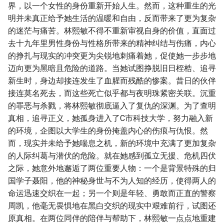
界，以一个女性的身份重新开始人生。然而，这种重生的光
明并未真正给予她生活的温暖和自由，反而带来了更为复杂
的迷茫与痛苦。林熙敏不得不重新审视自身的价值，直面过
去十九年里男性身份与性格所带来的精神纠结与伤痛，内心
的挣扎与现实的冲突更为尖锐地刺痛着她，促使她一步步地
迈向更为黑暗且危险的道路。当她试图挣脱旧日桎梏、追寻
新生时，身边却接连发生了血腥而残酷的惨案。昔日的伙伴
接连莫名死去，而这些死亡似乎都与夜明珠紧密关联。沉重
的罪恶与杀戮，将林熙敏彻底逼入了复仇的深渊。为了查明
真相，追寻正义，她孤身进入了C市科技大学，努力融入新
的环境，企图以大学生的身份掩盖内心的伤痕与仇恨。然
而，现实并未给予她喘息之机，新的环境中充满了更加复杂
的人际纠葛与潜伏的危险。就在她感到孤立无援、危机四伏
之际，她意外地邂逅了两位重要人物：一个是背景特殊的归
国学子聂阳，他的神秘身世与不为人知的经历，使得两人的
命运迅速交织在一起；另一个则是年轻、勇敢而正直的警察
周凯，他毫无畏惧地在黑白交织的现实中艰难前行，试图还
原真相。在两位同伴的陪伴与帮助下，林熙敏一点点地重建