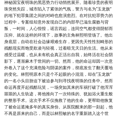
神秘国宝夜明珠的黑恶势力行动悄然展开。随着珍贵的夜明
珠突然失踪，城市陷入了紧张的气氛，警方与名为“玉龙旗”
的地下犯罪集团之间的对峙也愈演愈烈。在对抗犯罪势力的
过程中，专案组却意外发现自己的内部早已滋生腐败与背
叛，一时间，人心惶惶，谣言四起，连同空气都变得阴郁而
压抑。就在这样的环境下，故事的主角林熙明登场了。他出
身底层，自幼在社会边缘艰难生存，更因先天性性别畸形的
残酷现实而饱受欺凌与轻视，过着暗无天日的生活。他从未
感受过温暖，也从未有机会真正活出自我，始终活在社会阴
影下，逐渐麻木于世间的一切。然而，他的命运却因一次意
外卷入了这个充满危险与阴谋的案件，彻底发生了翻天覆地
的变化。林熙明原本只是个不起眼的小混混，却在“玉龙旗”
的一名小头目胁迫下被迫参与到寻找夜明珠的任务中。然而
命运再度开起残酷玩笑，一场突如其来的车祸打破了他浑浑
噩噩的人生轨迹，将他推向了一次特殊的、犹如浴火重生般
的整形手术。这次手术不仅挽救了他的生命，更帮助他恢复
了被命运遮掩多年的真实身份。从医院醒来的那一刻起，他
不再是原来的自己，而是以林熙敏的名字重新踏入这个世