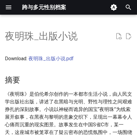
跨与多元性别档案
键
入
夜明珠_出版小说
摘要
以
开
其他信息
Download:
夜明珠_出版小说.pdf
始
正文
搜
摘要
索
《夜明珠》是伯伦希尔创作的一本都市生活小说，由人民文
学出版社出版，讲述了在黑暗与光明、野性与理性之间艰难
挣扎的深刻故事。小说以神秘而诡异的国宝“夜明珠”为线索
展开叙事，在黑夜与黎明的意象交织下，呈现出一幕幕令人
心痛而沉重的现实图景。故事发生在中国S省C市，某一
天，这座城市被笼罩在了疑云密布的恐慌氛围中，一场围绕