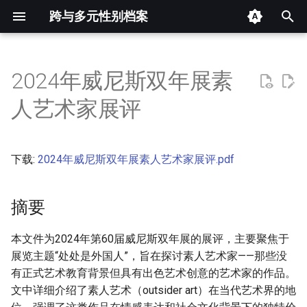
跨与多元性别档案
键
入
2024年威尼斯双年展素
摘要
以
人艺术家展评
开
其他信息 [Processed Page
Metadata]
始
下载:
2024年威尼斯双年展素人艺术家展评.pdf
搜
正文
索
摘要
本文件为2024年第60届威尼斯双年展的展评，主要聚焦于
展览主题“处处是外国人”，旨在探讨素人艺术家——那些没
有正式艺术教育背景但具有出色艺术创意的艺术家的作品。
文中详细介绍了素人艺术（outsider art）在当代艺术界的地