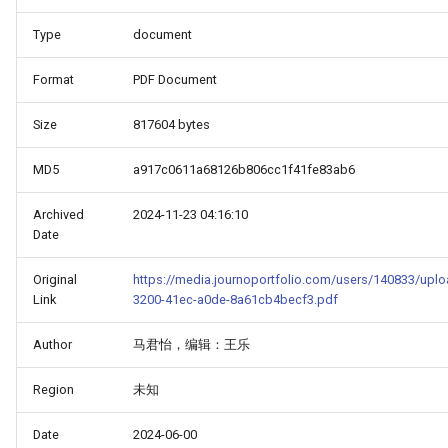
Type
document
Format
PDF Document
Size
817604 bytes
MD5
a917c0611a68126b806cc1f41fe83ab6
Archived
2024-11-23 04:16:10
Date
Original
https://media.journoportfolio.com/users/140833/upl
Link
3200-41ec-a0de-8a61cb4becf3.pdf
Author
马君怡，编辑：王乐
Region
未知
Date
2024-06-00