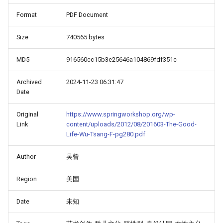
Format
PDF Document
Size
740565 bytes
MD5
916560cc15b3e25646a104869fdf351c
Archived
2024-11-23 06:31:47
Date
Original
https://www.springworkshop.org/wp-
Link
content/uploads/2012/08/201603-The-Good-
Life-Wu-Tsang-F-pg280.pdf
Author
吴曾
Region
美国
Date
未知