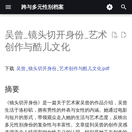
跨与多元性别档案
键
入
吴曾_镜头切开身份_艺术
摘要
以
创作与酷儿文化
开
其他信息 [Processed Page
Metadata]
始
下载:
吴曾_镜头切开身份_艺术创作与酷儿文化.pdf
搜
正文
索
摘要
《镜头切开身份》是一篇关于艺术家吴曾的作品介绍，吴曾
生活于洛杉矶，拥有男性的外表与女性的内涵。她通过电影
与短片的形式，带领观众走入她的生活与艺术态度，反映出
多元性别身份的复杂性与丰富性。文章提到吴曾的创作灵感