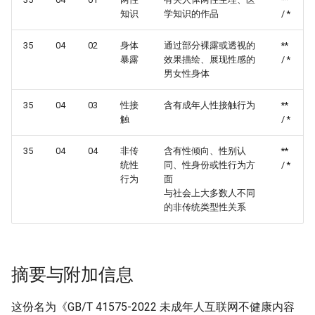
知识
学知识的作品
/ *
35
04
02
身体
通过部分裸露或透视的
**
暴露
效果描绘、展现性感的
/ *
男女性身体
35
04
03
性接
含有成年人性接触行为
**
触
/ *
35
04
04
非传
含有性倾向、性别认
**
统性
同、性身份或性行为方
/ *
行为
面
与社会上大多数人不同
的非传统类型性关系
摘要与附加信息
这份名为《GB/T 41575-2022 未成年人互联网不健康内容