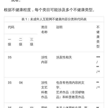
根据不健康程度，每个类目可能涉及多个不健康类型。
表 1：未成年人互联网不健康内容分类和代码表
代码
类目
说明
不
名称
健
康
一
二
三
类
级
级
级
型
35
涉性
涉及性相关
***
内容
/
**
/ *
35
04
涉性
包含有色情内容的文
**
文艺
学、
/ *
科教
艺术作品（非淫秽物
作品
品）和科普教育作品
35
04
01
两性
有关人体两性生理、医
**