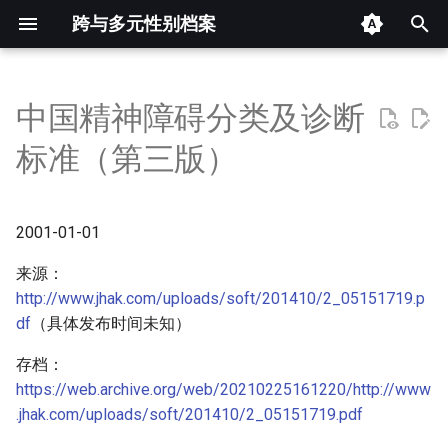
跨与多元性别档案
键
入
中国精神障碍分类及诊断
62 性心理障碍（性变态）
以
标准（第三版）
[F64 性身份障碍；F65 性偏好
开
障碍；F66 与性发育和性指向
有关的心理和行为障碍]
始
2001-01-01
搜
62.1 性身份障碍 [F64]
来源：
索
http://www.jhak.com/uploads/soft/201410/2_05151719.p
62.11 易性症 [F64.0 性别改变
df
（具体发布时间未知）
症]
存档：
62.19 其他或待分类的性身份
https://web.archive.org/web/20210225161220/http://www
障碍 [F64.8；F64.9]
.jhak.com/uploads/soft/201410/2_05151719.pdf