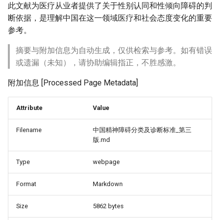
此文献为医疗从业者提供了关于性别认同和性倾向障碍的判
断依据，是理解中国在这一领域医疗和社会态度变化的重要
参考。
摘要与附加信息为自动生成，仅供检索与参考。如有错误
或遗漏（未知），请协助编辑指正，不胜感激。
附加信息 [Processed Page Metadata]
Attribute
Value
Filename
中国精神障碍分类及诊断标准_第三
版.md
Type
webpage
Format
Markdown
Size
5862 bytes