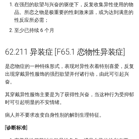
在强烈的欲望与兴奋的驱使下，反复收集异性使用的物
品。所恋之物是极重要的性刺激来源，或为达到满意的
性反应所必需；
至少已持续 6 个月
62.211 异装症 [F65.1 恋物性异装症]
是恋物症的一种特殊形式，表现对异性衣着特别喜爱，反复
出现穿戴异性服饰的强烈欲望并付诸行动，由此可引起兴
奋。
其穿戴异性服饰主要是为了获得性兴奋，当这种行为受抑郁
时可引起明显的不安情绪。
病人并不要求改变自身性别的解剖生理特征。
[
诊断标准
]