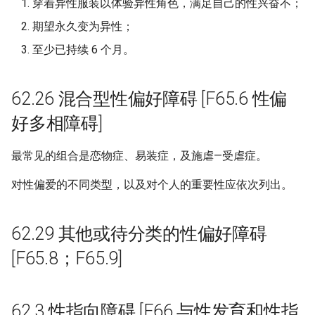
穿着异性服装以体验异性角色，满足自己的性兴奋不；
期望永久变为异性；
至少已持续 6 个月。
62.26 混合型性偏好障碍 [F65.6 性偏
好多相障碍]
最常见的组合是恋物症、易装症，及施虐—受虐症。
对性偏爱的不同类型，以及对个人的重要性应依次列出。
62.29 其他或待分类的性偏好障碍
[F65.8；F65.9]
62.3 性指向障碍 [F66 与性发育和性指