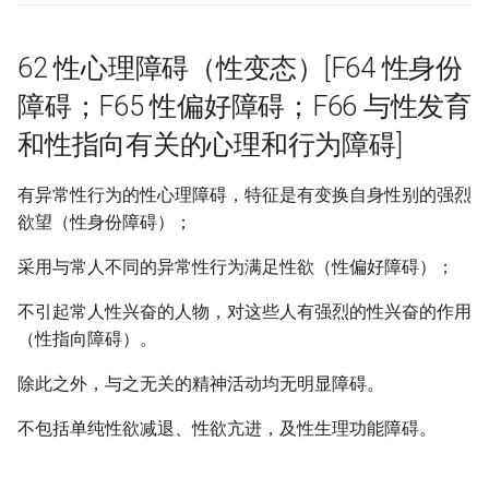
62.2 性偏好障碍 [F65]
62.21 恋物症 [F65.0]
62 性心理障碍（性变态）[F64 性身份
障碍；F65 性偏好障碍；F66 与性发育
62.211 异装症 [F65.1 恋物性
异装症]
和性指向有关的心理和行为障碍]
62.26 混合型性偏好障碍
有异常性行为的性心理障碍，特征是有变换自身性别的强烈
[F65.6 性偏好多相障碍]
欲望（性身份障碍）；
采用与常人不同的异常性行为满足性欲（性偏好障碍）；
62.29 其他或待分类的性偏好
障碍 [F65.8；F65.9]
不引起常人性兴奋的人物，对这些人有强烈的性兴奋的作用
（性指向障碍）。
62.3 性指向障碍 [F66 与性发
育和性指向有关的心理和行为
除此之外，与之无关的精神活动均无明显障碍。
障碍]
不包括单纯性欲减退、性欲亢进，及性生理功能障碍。
62.31 同性恋 [F66.x1]