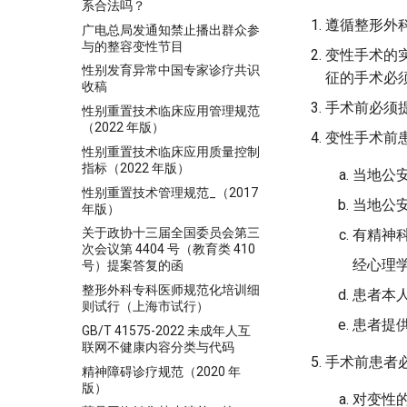
系合法吗？
遵循整形外
广电总局发通知禁止播出群众参
与的整容变性节目
变性手术的
性别发育异常中国专家诊疗共识
征的手术必
收稿
手术前必须
性别重置技术临床应用管理规范
（2022 年版）
变性手术前
性别重置技术临床应用质量控制
指标（2022 年版）
当地公
性别重置技术管理规范_（2017
当地公
年版）
关于政协十三届全国委员会第三
有精神
次会议第 4404 号（教育类 410
经心理
号）提案答复的函
整形外科专科医师规范化培训细
患者本
则试行（上海市试行）
患者提
GB/T 41575-2022 未成年人互
联网不健康内容分类与代码
手术前患者
精神障碍诊疗规范（2020 年
版）
对变性的