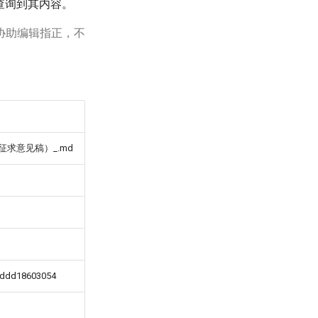
查询到其内容。
协助编辑指正，不
求意见稿）_.md
0ddd18603054