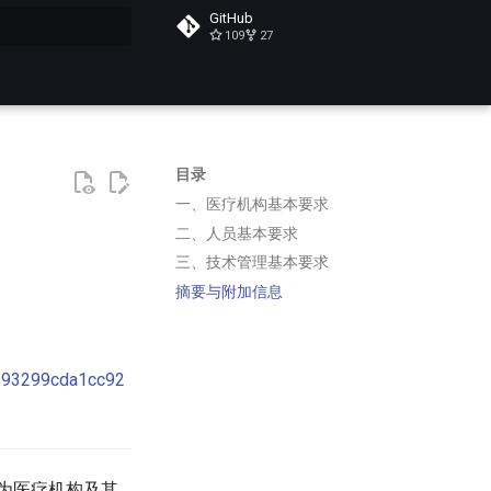
GitHub
109
27
搜索
目录
一、医疗机构基本要求
二、人员基本要求
三、技术管理基本要求
摘要与附加信息
6693299cda1cc92
为医疗机构及其