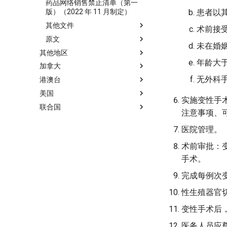
药品网络销售禁止清单（第一
患者以其
版）（2022 年 11 月制定）
其他文件
术前接受
原文
未在婚
其他地区
年龄大于
加拿大
无外科
港澳台
美国
实施变性手
联合国
注意事项、
医院管理。
术前审批：
手术。
完成每例次
性生殖器官
变性手术后
医务人员应