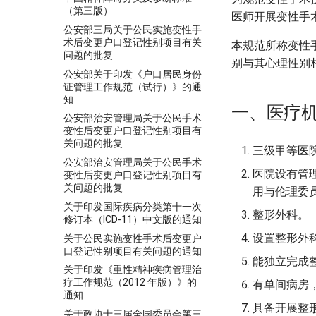
（第三版）
医师开展变性手
公安部三局关于公民实施变性手
术后变更户口登记性别项目有关
本规范所称变性
问题的批复
别与其心理性别
公安部关于印发《户口居民身份
证管理工作规范（试行）》的通
知
一、医疗
公安部治安管理局关于公民手术
变性后变更户口登记性别项目有
关问题的批复
三级甲等医
公安部治安管理局关于公民手术
医院设有管
变性后变更户口登记性别项目有
关问题的批复
用与伦理委
关于印发国际疾病分类第十一次
整形外科。
修订本（ICD-11）中文版的通知
设置整形外科
关于公民实施变性手术后变更户
口登记性别项目有关问题的通知
能独立完成
关于印发《重性精神疾病管理治
疗工作规范（2012 年版）》的
有单间病房
通知
具备开展整
关于政协十三届全国委员会第三