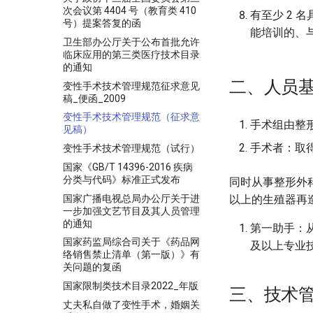
次会议第 4404 号（教育类 410
有至少 2 
号）提案答复的函
能培训的、
卫生部办公厅关于公布首批允许
临床应用的第三类医疗技术目录
的通知
二、人员
变性手术技术管理规范征求意见
稿_便函_2009
变性手术技术管理规范（征求意
手术组由整
见稿）
手术者：取
变性手术技术管理规范（试行）
国家《GB/T 14396-2016 疾病
分类与代码》标准正式发布
同时从事整形外科
国家广播电视总局办公厅关于进
以上的生殖器再
一步加强文艺节目及其人员管理
的通知
第一助手：
国家药监局综合司关于《药品网
及以上专业
络销售禁止清单（第一版）》有
关问题的复函
国家限制类技术目录2022_年版
三、技术
丈夫私自做了变性手术，婚姻关