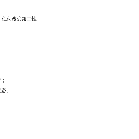
，任何改变第二性
常；
变态。