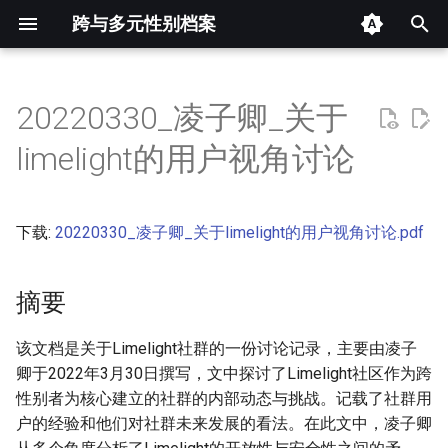
跨与多元性别档案
键
入
20220330_凌子卿_关于
摘要
以
limelight的用户视角讨论
开
其他信息 [Processed Page
Metadata]
始
下载:
20220330_凌子卿_关于limelight的用户视角讨论.pdf
搜
正文
索
摘要
该文档是关于Limelight社群的一份讨论记录，主要由凌子
卿于2022年3月30日撰写，文中探讨了Limelight社区作为跨
性别者为核心建立的社群的内部动态与挑战。记载了社群用
户的经验和他们对社群未来发展的看法。在此文中，凌子卿