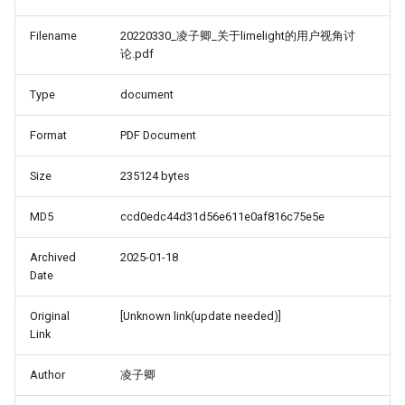
Filename
20220330_凌子卿_关于limelight的用户视角讨
论.pdf
Type
document
Format
PDF Document
Size
235124 bytes
MD5
ccd0edc44d31d56e611e0af816c75e5e
Archived
2025-01-18
Date
Original
[Unknown link(update needed)]
Link
Author
凌子卿