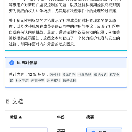
等级用户对新用户监视控制的问题，以及社群从初期虚拟乌托邦演
变为挑战的权力斗争场所，尤其是在秋橙事件中的处理经过披露。
关于多元性别标签的讨论展示了社群成员们对标签现象的复杂态
度，以及这种现象在成员身份认同中的作用与争议，反映了社区中
自我身份认同的挑战。最后，通过猛烈争议及骚动的记录，例如关
涉秋橙的处罚通知，这些文本勾勒出了一个努力维护包容与安全的
社群，却同样面对内外矛盾的动态图景。
📊 统计信息
总计内容：12 篇 标签：
跨性别
多元性别
社群治理
偏见投诉
标签争
议
社区动态
内部冲突
用户权利
信任机制
📄 文档
标题 ▲
年份
摘要
2022