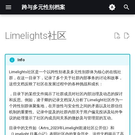
跨与多元性别档案
键
入
Limelights社区
📄 文档
以
开
🌐 网页
Info
始
📊 词云图
Limelights社区是一个以跨性别者及多元性别群体为核心的在线社
搜
群，在这一目录下，记录了多个关于社群内部事务的讨论和故事，
这些文档反映了社区在发展过程中的各种挑战和成长：
索
，目录下的某些文件揭示了社群成员对社区内部治理及动态的探讨
和反思。例如，凌子卿的记录文档深入分析了Limelight社区作为一
个跨性别群体聚集地，在开放性与安全性之间的矛盾以及社群信任
机制的重要性。记录中提及的社群内部关于用户偏见投诉及站外争
议的处理显示了社区内成员间关系的微妙及与管理层的互动。
目录中的文件如《Artrs_2023年Limelight欺凌社区公开信》和
《Limelight 往事小记》表明社区内的复杂历史。这些文档揭示了高