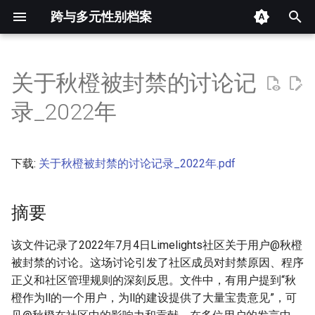
跨与多元性别档案
键
入
关于秋橙被封禁的讨论记
摘要
以
录_2022年
开
其他信息 [Processed Page
Metadata]
始
下载:
关于秋橙被封禁的讨论记录_2022年.pdf
搜
正文
索
摘要
该文件记录了2022年7月4日Limelights社区关于用户@秋橙
被封禁的讨论。这场讨论引发了社区成员对封禁原因、程序
正义和社区管理规则的深刻反思。文件中，有用户提到“秋
橙作为ll的一个用户，为ll的建设提供了大量宝贵意见”，可