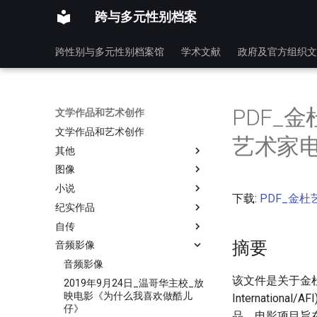
跨与多元性别档案
跨性别与多元性别档案馆
学术文献
政府及官方组织文
PDF_
文学作品和艺术创作
文学作品和艺术创作
艺术家电
其他
图像
小说
下载:
PDF_金杜
纪实作品
自传
摘要
音频影像
音频影像
该文件是关于金杜
2019年9月24日_温哥华主校_放
映电影《为什么我喜欢做酷儿
Internatio
仔》
品。电影项目旨