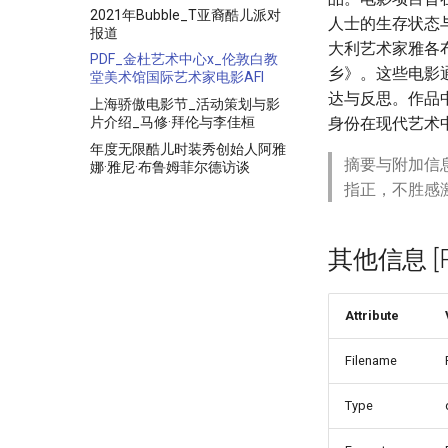
2021年Bubble_T亚裔酷儿派对
人士的生存状态
报道
大利艺术家雅各
PDF_金杜艺术中心x_伦敦白教
乡》。这些电影
堂美术馆国际艺术家电影AFI
达与反思。作品
上海骄傲电影节_活动策划与影
片介绍_马修·拜伦与李佳桓
身份在现代艺术
年度无限酷儿时装秀创始人阿雅
摘要与附加信
娜·雅尼·布鲁姆菲尔德访谈
指正，不胜感
其他信息 [Pro
Attribute
Filename
Type