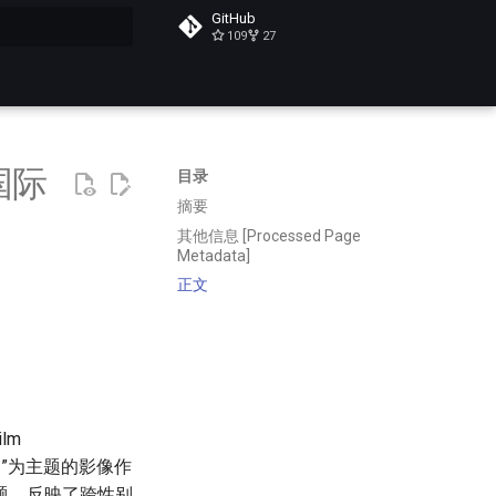
GitHub
109
27
搜索
国际
目录
摘要
其他信息 [Processed Page
Metadata]
正文
lm
“性别”为主题的影像作
题，反映了跨性别