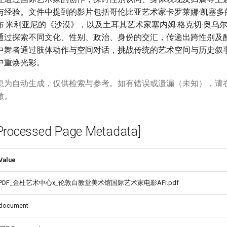
与经验。文件中提到的影片包括哥伦比亚艺术家卡罗莱娜·凯塞多
布·米利亚尼的《沙漠》，以及土耳其艺术家塞内姆·格克切·奥乌
通过探索不同文化、性别、政治、身份的交汇，传递出跨性别及
中舞者通过肢体动作与空间对话，挑战传统的艺术空间与历史叙
中重焕光彩。
息为自动生成，仅供检索与参考。如有错误或遗漏（未知），请
激。
cessed Page Metadata]
Value
PDF_金杜艺术中心x_伦敦白教堂美术馆国际艺术家电影AFI.pdf
document