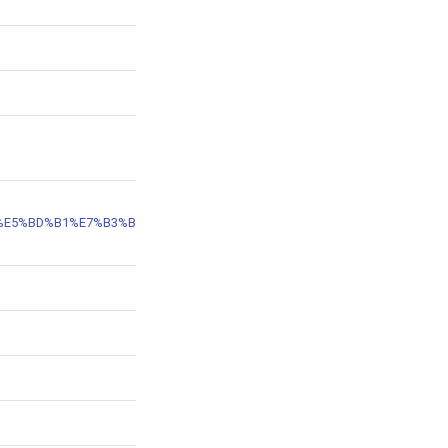
E5%BD%B1%E7%B3%BB%E5%88%97%E6%94%BE%E6%98%A02-