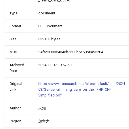
_Trans_Care_BC.pdf
Type
document
Format
PDF Document
Size
632103 bytes
MD5
94fac8388e484eb5688b5e68b8a95204
Archived
2024-11-07 19:57:50
Date
Original
https://www.transcarebc.ca/sites/default/files/2024-
Link
03/Gender-affirming_care_on_the_IFHP_CH-
Simplified.pdf
Author
未知
Region
加拿大