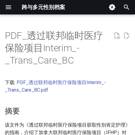
跨与多元性别档案
键
入
PDF_透过联邦临时医疗
摘要
以
保险项目Interim_-
开
其他信息 [Processed Page
_Trans_Care_BC
Metadata]
始
搜
正文
下载:
PDF_透过联邦临时医疗保险项目Interim_-
索
_Trans_Care_BC.pdf
摘要
该文件为《透过联邦临时医疗保险项目获取性别肯定护理》
的指南，介绍了加拿大联邦临时医疗保险项目（IFHP）对