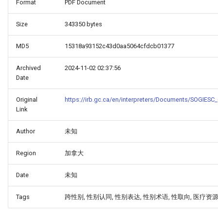
Format
PDF Document
Size
343350 bytes
MD5
15318a93152c43d0aa5064cfdcb01377
Archived
2024-11-02 02:37:56
Date
Original
https://irb.gc.ca/en/interpreters/Documents/SOGIES
Link
Author
未知
Region
加拿大
Date
未知
Tags
跨性别, 性别认同, 性别表达, 性别术语, 性取向, 医疗资源