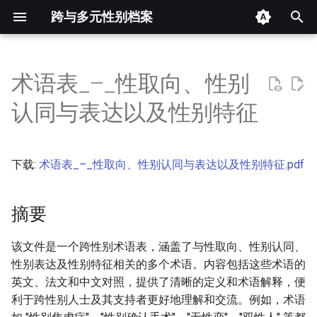
跨与多元性别档案
键
入
术语表_–_性取向、性别
摘要
以
认同与表达以及性别特征
开
其他信息 [Processed Page
Metadata]
始
下载:
术语表_–_性取向、性别认同与表达以及性别特征.pdf
搜
正文
索
摘要
该文件是一个跨性别术语表，涵盖了与性取向、性别认同、
性别表达及性别特征相关的多个术语。内容包括这些术语的
英文、法文和中文对照，提供了清晰的定义和术语解释，便
利于跨性别人士及其支持者更好地理解和交流。例如，术语