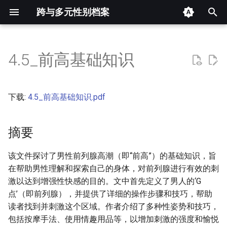
跨与多元性别档案
键
入
4.5_前高基础知识
摘要
以
开
其他信息 [Processed Page
下载:
4.5_前高基础知识.pdf
Metadata]
始
搜
摘要
正文
索
该文件探讨了男性前列腺高潮（即“前高”）的基础知识，旨
在帮助男性理解和探索自己的身体，对前列腺进行有效的刺
激以达到增强性快感的目的。文中首先定义了男人的‘G
点’（即前列腺），并提供了详细的操作步骤和技巧，帮助
读者找到并刺激这个区域。作者介绍了多种性姿势和技巧，
包括按摩手法、使用情趣用品等，以增加刺激的强度和愉悦