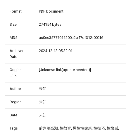
Format
PDF Document
Size
274154 bytes
MD5
ac0ec35777011200a2b47df312f002f6
Archived
2024-12-13 05:32:01
Date
Original
[Unknown link(update needed)]
Link
Author
未知
Region
未知
Date
未知
Tags
前列腺高潮, 性教育, 男性性健康, 性技巧, 性快感,