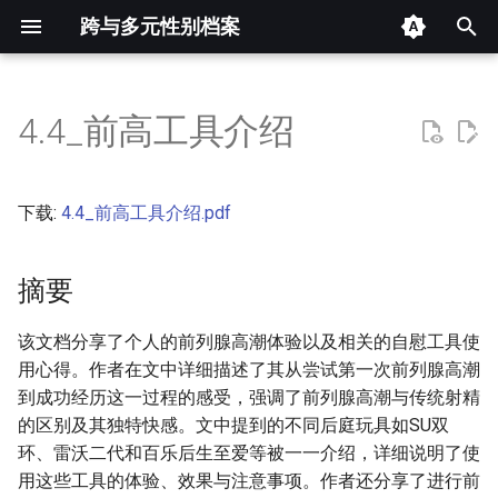
跨与多元性别档案
键
入
4.4_前高工具介绍
摘要
以
开
其他信息 [Processed Page
下载:
4.4_前高工具介绍.pdf
Metadata]
始
搜
摘要
正文
索
该文档分享了个人的前列腺高潮体验以及相关的自慰工具使
用心得。作者在文中详细描述了其从尝试第一次前列腺高潮
到成功经历这一过程的感受，强调了前列腺高潮与传统射精
的区别及其独特快感。文中提到的不同后庭玩具如SU双
环、雷沃二代和百乐后生至爱等被一一介绍，详细说明了使
用这些工具的体验、效果与注意事项。作者还分享了进行前