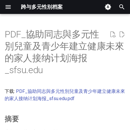
跨与多元性别档案
键
入
PDF_協助同志與多元性
摘要
以
別兒童及青少年建立健康未來
开
其他信息 [Processed Page
的家人接纳计划海报
Metadata]
始
_sfsu.edu
搜
正文
索
下载:
PDF_協助同志與多元性別兒童及青少年建立健康未來
的家人接纳计划海报_sfsu.edu.pdf
摘要