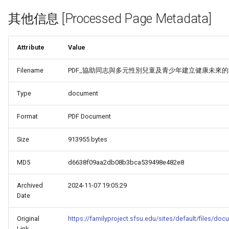
其他信息 [Processed Page Metadata]
Attribute
Value
Filename
PDF_協助同志與多元性別兒童及青少年建立健康未來的家人接
Type
document
Format
PDF Document
Size
913955 bytes
MD5
d6638f09aa2db08b3bca539498e482e8
Archived
2024-11-07 19:05:29
Date
Original
https://familyproject.sfsu.edu/sites/default/files
Link