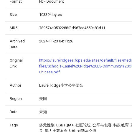
Format
PDF Document
Size
103394 bytes
MD5
789574c0592288f3d967ce4559c83d11
Archived
2024-11-23 04:11:26
Date
Original
https://laurelridgees.fcps.edu/sites/default/files/media
Link
files/Schools-Laurel%20Ridge%20ES-Community%20Ou
Chinese.pdf
Author
Laurel Ridge小学公平团队
Region
美国
Date
未知
Tags
多元性别, LGBTQIA+, 社区论坛, 公平与包容, 特殊教育,
见, 黑人土著有色人种, 对话与交流