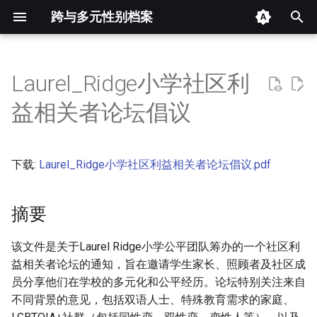
跨与多元性别档案
键
入
Laurel_Ridge小学社区利
摘要
以
益相关者论坛倡议
开
其他信息 [Processed Page
Metadata]
始
下载:
Laurel_Ridge小学社区利益相关者论坛倡议.pdf
搜
正文
索
摘要
该文件是关于Laurel Ridge小学公平团队筹办的一个社区利
益相关者论坛的通知，旨在邀请学生家长、照顾者及社区成
员分享他们在学校的多元化和公平经历。论坛特别关注来自
不同背景的意见，包括双语人士、特殊教育需求的家庭、