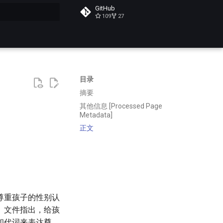
GitHub
109
27
搜索
目录
摘要
其他信息 [Processed Page
Metadata]
正文
尊重孩子的性别认
。文件指出，给孩
和代词来表达尊