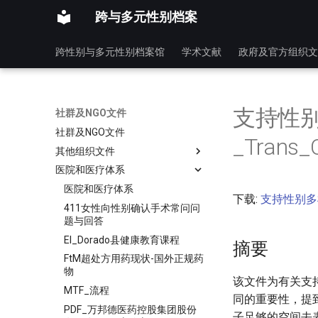
跨与多元性别档案
跨性别与多元性别档案馆
学术文献
政府及官方组织文
支持性别
社群及NGO文件
社群及NGO文件
_Trans_
其他组织文件
医院和医疗体系
医院和医疗体系
下载:
支持性别多样化
411女性向性别确认手术常问问
题与回答
El_Dorado县健康教育课程
摘要
FtM超处方用药现状-国外正规药
物
该文件为有关支
MTF_流程
同的重要性，提
PDF_万邦德医药控股集团股份
子足够的空间去