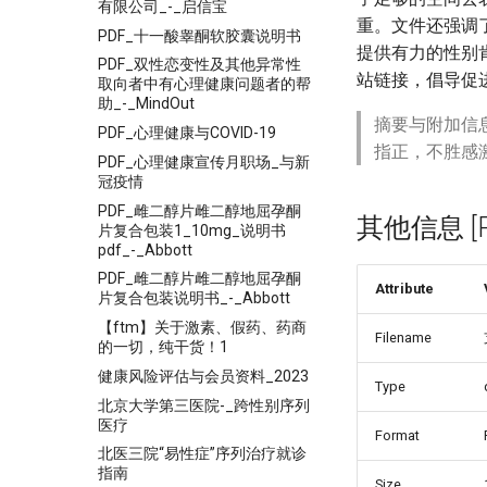
有限公司_-_启信宝
重。文件还强调
PDF_十一酸睾酮软胶囊说明书
提供有力的性别
PDF_双性恋变性及其他异常性
站链接，倡导促
取向者中有心理健康问题者的帮
助_-_MindOut
摘要与附加信
PDF_心理健康与COVID-19
指正，不胜感
PDF_心理健康宣传月职场_与新
冠疫情
PDF_雌二醇片雌二醇地屈孕酮
其他信息 [Pro
片复合包装1_10mg_说明书
pdf_-_Abbott
PDF_雌二醇片雌二醇地屈孕酮
Attribute
片复合包装说明书_-_Abbott
【ftm】关于激素、假药、药商
Filename
的一切，纯干货！1
健康风险评估与会员资料_2023
Type
北京大学第三医院-_跨性别序列
医疗
Format
北医三院“易性症”序列治疗就诊
指南
Size