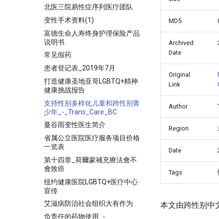
北医三院易性症序列医疗团队
变性手术资料(1)
MD5
富德生命人寿终身护理保险产品
说明书
Archived
Date
常见假药
患者登记表_2019年7月
Original
打造健康圣地亚哥LGBTQ+精神
Link
健康挑战报告
支持性别多样化儿童和跨性别青
Author
少年_-_Trans_Care_BC
曼谷雨变性医生简介
Region
省属公立医院医疗服务项目价格
一览表
Date
第十四章_荷爾蒙補充療法會不
會致癌
Tags
纽约健康医院LGBTQ+医疗中心
宣传
艾滋病防治社会组织大有作为
本文由跨性别中
负责任的药物使用_-