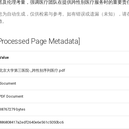
诺及伦理考量，强调医疗团队在提供跨性别医疗服务时的重要责
息为自动生成，仅供检索与参考。如有错误或遗漏（未知），请
激。
cessed Page Metadata]
Value
北京大学第三医院-_跨性别序列医疗.pdf
document
PDF Document
38767279 bytes
486808417a2edf2640e6e561c5050bc6