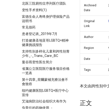
北医三院易性症序列医疗团队
Archived
变性手术资料(1)
Date
富德生命人寿终身护理保险产品
说明书
Original
Link
常见假药
患者登记表_2019年7月
Author
打造健康圣地亚哥LGBTQ+精神
健康挑战报告
Region
支持性别多样化儿童和跨性别青
少年_-_Trans_Care_BC
Date
曼谷雨变性医生简介
省属公立医院医疗服务项目价格
Tags
一览表
第十四章_荷爾蒙補充療法會不
會致癌
本文由跨性别中
纽约健康医院LGBTQ+医疗中心
宣传
艾滋病防治社会组织大有作为
正文
负责任的药物使用_-