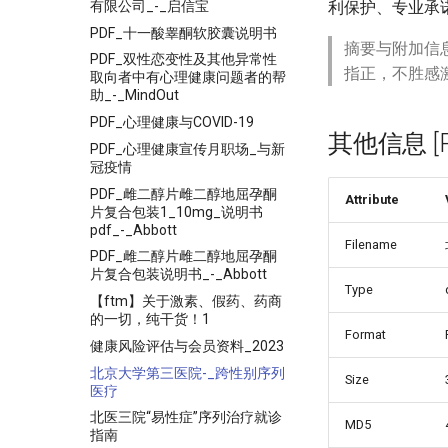
有限公司_-_启信宝
利保护、专业承
PDF_十一酸睾酮软胶囊说明书
摘要与附加信
PDF_双性恋变性及其他异常性
指正，不胜感
取向者中有心理健康问题者的帮
助_-_MindOut
PDF_心理健康与COVID-19
其他信息 [Pro
PDF_心理健康宣传月职场_与新
冠疫情
PDF_雌二醇片雌二醇地屈孕酮
Attribute
片复合包装1_10mg_说明书
pdf_-_Abbott
Filename
PDF_雌二醇片雌二醇地屈孕酮
片复合包装说明书_-_Abbott
Type
【ftm】关于激素、假药、药商
的一切，纯干货！1
Format
健康风险评估与会员资料_2023
北京大学第三医院-_跨性别序列
Size
医疗
北医三院“易性症”序列治疗就诊
MD5
指南