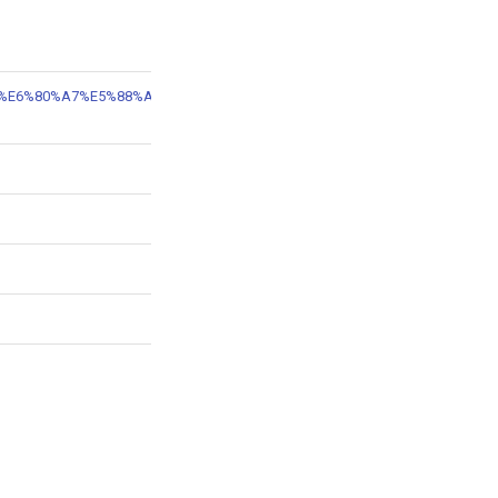
8%B7%A8%E6%80%A7%E5%88%AB%E5%8C%BB%E7%96%97%E7%85%A7%E6%8A%A