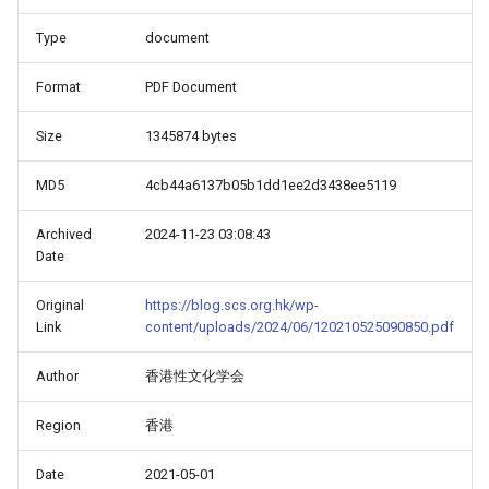
Type
document
Format
PDF Document
Size
1345874 bytes
MD5
4cb44a6137b05b1dd1ee2d3438ee5119
Archived
2024-11-23 03:08:43
Date
Original
https://blog.scs.org.hk/wp-
Link
content/uploads/2024/06/120210525090850.pdf
Author
香港性文化学会
Region
香港
Date
2021-05-01