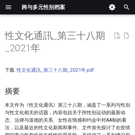
跨与多元性别档案
键
入
性文化通訊_第三十八期
摘要
以
_2021年
开
其他信息 [Processed Page
Metadata]
始
下载:
性文化通訊_第三十八期_2021年.pdf
搜
正文
索
摘要
本文件为《性文化通讯》第三十八期，涵盖了一系列与性别
与性文化相关的话题，内容包括关于跨性别运动的最新动
态、法律与道德的关系、女性在情感和约会中对AA制的看
法，以及最近的性文化新闻和事件。文件首先探讨了在疫情