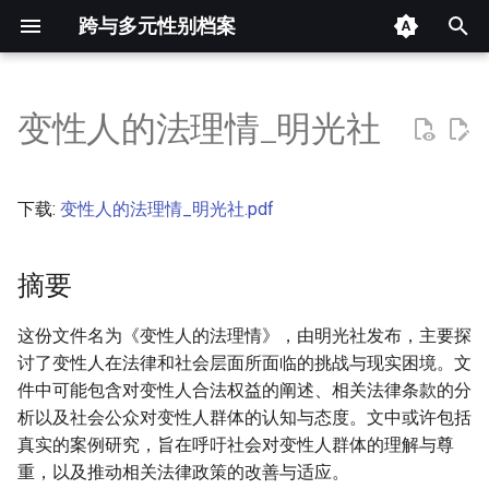
跨与多元性别档案
键
入
变性人的法理情_明光社
摘要
以
开
其他信息 [Processed Page
下载:
变性人的法理情_明光社.pdf
Metadata]
始
搜
摘要
正文
索
这份文件名为《变性人的法理情》，由明光社发布，主要探
讨了变性人在法律和社会层面所面临的挑战与现实困境。文
件中可能包含对变性人合法权益的阐述、相关法律条款的分
析以及社会公众对变性人群体的认知与态度。文中或许包括
真实的案例研究，旨在呼吁社会对变性人群体的理解与尊
重，以及推动相关法律政策的改善与适应。