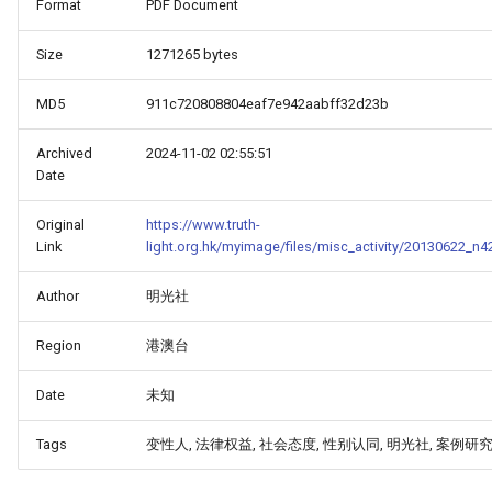
Format
PDF Document
Size
1271265 bytes
MD5
911c720808804eaf7e942aabff32d23b
Archived
2024-11-02 02:55:51
Date
Original
https://www.truth-
Link
light.org.hk/myimage/files/misc_activity/20130622_n4
Author
明光社
Region
港澳台
Date
未知
Tags
变性人, 法律权益, 社会态度, 性别认同, 明光社, 案例研