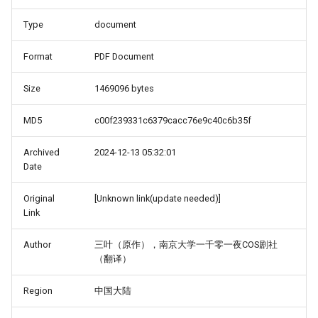
Type
document
Format
PDF Document
Size
1469096 bytes
MD5
c00f239331c6379cacc76e9c40c6b35f
Archived
2024-12-13 05:32:01
Date
Original
[Unknown link(update needed)]
Link
Author
三叶（原作），南京大学一千零一夜COS剧社
（翻译）
Region
中国大陆