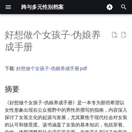
跨与多元性别档案
键
入
好想做个女孩子-伪娘养
摘要
以
成手册
开
其他信息 [Processed Page
Metadata]
始
下载:
好想做个女孩子-伪娘养成手册.pdf
搜
正文
索
摘要
《好想做个女孩子-伪娘养成手册》是一本专为那些希望以
女性形象出现在公众视野中的男性所撰写的指南，内容深入
探讨了女装文化的起源与发展，尤其聚焦于现代社会对女装
的认可和接受度。该书涵盖了女装的基本知识，包括穿着、