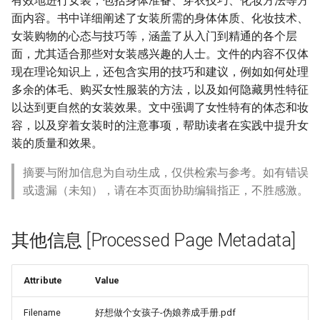
有效地进行女装，包括身体准备、穿衣技巧、化妆方法等方
面内容。书中详细阐述了女装所需的身体体质、化妆技术、
女装购物的心态与技巧等，涵盖了从入门到精通的各个层
面，尤其适合那些对女装感兴趣的人士。文件的内容不仅体
现在理论知识上，还包含实用的技巧和建议，例如如何处理
多余的体毛、购买女性服装的方法，以及如何隐藏男性特征
以达到更自然的女装效果。文中强调了女性特有的体态和妆
容，以及穿着女装时的注意事项，帮助读者在实践中提升女
装的质量和效果。
摘要与附加信息为自动生成，仅供检索与参考。如有错误
或遗漏（未知），请在本页面协助编辑指正，不胜感激。
其他信息 [Processed Page Metadata]
Attribute
Value
Filename
好想做个女孩子-伪娘养成手册.pdf