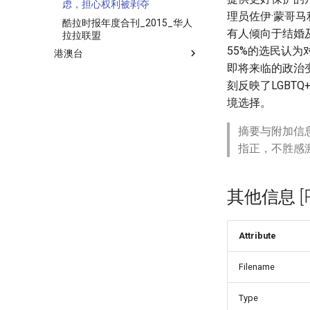
虑，担心权利被剥夺
理员佐伊·蒙哥
酷拉时报年度合刊_2015_华人
有人倾向于结婚
拉拉联盟
55%的选民认为
港澳台
即将来临的政治
刻反映了LGB
境选择。
摘要与附加信
指正，不胜感
其他信息 [Pro
Attribute
Filename
Type