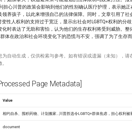
马利担心川普的政策会影响到他们的性别确认医疗护理，表示她正
及领养孩子，以此来增强自己的法律保障。同时，文章引用了社
对变性人权利的支持过于宽泛，显示出社会对LGBTQ+权利的分
变化时表达了无助和害怕，认为他们的生存权利将受到威胁。整
TQ+群体在政治和社会环境变化下的恐慌与不安，强调了为了生存
息为自动生成，仅供检索与参考。如有错误或遗漏（未知），请
激。
cessed Page Metadata]
Value
相约自杀、囤积药物、计划搬家…川普胜选令LGBTQ+群体焦虑，担心权利被剥夺
document