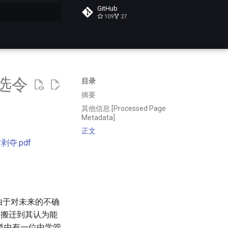
GitHub
109
27
搜索
选令
目录
摘要
其他信息 [Processed Page
Metadata]
正文
夺.pdf
人由于对未来的不确
划搬迁到其认为能
道中有一位中学管