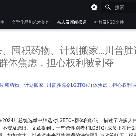
键入以开始
件
文学作品和艺术创作
杂志及新闻报道
社群及NGO文件
杀、囤积药物、计划搬家…川普胜
Q+群体焦虑，担心权利被剥夺
囤积药物、计划搬家…川普胜选令LGBTQ+群体焦虑，担心权利被剥
2024年总统选举中胜选对LGBTQ+群体的影响，描述了许多
、不安及恐惧。文章提到，一些跨性别者和LGBTQ+成员正在计
州，如加拿⼤，以逃避未来可能遭遇的法律限制与政策打压。报