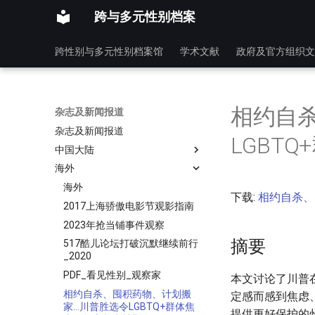
跨与多元性别档案
跨性别与多元性别档案馆
学术文献
政府及官方组织文
相约自
杂志及新闻报道
杂志及新闻报道
LGBT
中国大陆
海外
海外
下载:
相约自杀、
2017上海骄傲电影节观影指南
2023年抢当铺事件观察
摘要
517酷儿论坛打破沉默继续前行
_2020
PDF_看见性别_观察家
本文讨论了川普在
相约自杀、囤积药物、计划搬
定感而感到焦虑
家…川普胜选令LGBTQ+群体焦
提供更好保护的